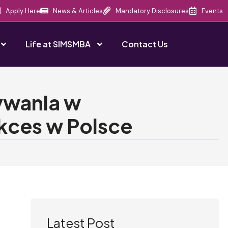
Apply Here
News & Articles
Mandatory Disclosures
Events
Life at SIMSMBA
Contact Us
ywania w
kces w Polsce
Latest Post