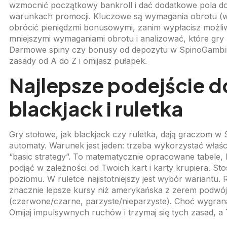
wzmocnić początkowy bankroll i dać dodatkowe pola do
warunkach promocji. Kluczowe są wymagania obrotu (wa
obrócić pieniędzmi bonusowymi, zanim wypłacisz możl
mniejszymi wymaganiami obrotu i analizować, które gry l
Darmowe spiny czy bonusy od depozytu w SpinoGambino 
zasady od A do Z i omijasz pułapek.
Najlepsze podejście d
blackjack i ruletka
Gry stołowe, jak blackjack czy ruletka, dają graczom 
automaty. Warunek jest jeden: trzeba wykorzystać właśc
“basic strategy”. To matematycznie opracowane tabele,
podjąć w zależności od Twoich kart i karty krupiera. S
poziomu. W ruletce najistotniejszy jest wybór wariantu
znacznie lepsze kursy niż amerykańska z zerem podwój
(czerwone/czarne, parzyste/nieparzyste). Choć wygrana j
Omijaj impulsywnych ruchów i trzymaj się tych zasad, a 