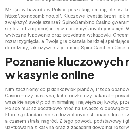
Miłośnicy hazardu w Polsce poszukują emocji, ale też 
https://spinogambinoo.pl/
. Kluczowe kwestia brzmi: jak 
zwiększyć swoje szanse? SpinoGambino Casino gwarantu
się też od znajomości reguł i przemyślanych posunięć.
wytyczne typowania oraz przydatne wskazówki. Chcemy, 
rozstrzygnięcia, a Twoja gra okazała bardziej spełniając
doradzimy, jak używać z promocji SpinoGambino Casino
Poznanie kluczowych 
w kasynie online
Nim zaczniemy do jakichkolwiek planów, trzeba opan
Casino – czy maszyna, koło, oczko czy bakarat – posiad
wszelkie aspekty: od minimalnej i największej kwoty, p
Polsce musisz dodatkowo mieć na uwadze o obowiązkowe
które są standardem na dozwolonych stronach. Ignorowa
a czasem stratą nagród. Z tego powodu podstawowy i g
użytkowania z kasyna oraz z zasadami dowolnej rozgrywk