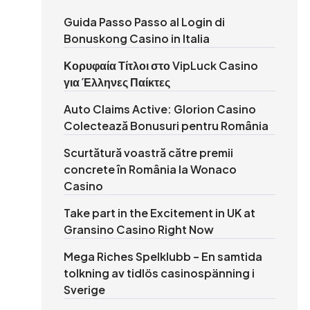
Guida Passo Passo al Login di
Bonuskong Casino in Italia
Κορυφαία Τίτλοι στο VipLuck Casino
για Έλληνες Παίκτες
Auto Claims Active: Glorion Casino
Colectează Bonusuri pentru România
Scurtătură voastră către premii
concrete în România la Wonaco
Casino
Take part in the Excitement in UK at
Gransino Casino Right Now
Mega Riches Spelklubb – En samtida
tolkning av tidlös casinospänning i
Sverige