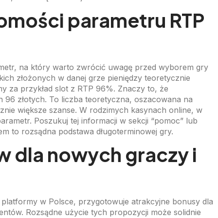
jomości parametru RTP
ametr, na który warto zwrócić uwagę przed wyborem gry
ich złożonych w danej grze pieniędzy teoretycznie
y za przykład slot z RTP 96%. Znaczy to, że
n 96 złotych. To liczba teoretyczna, oszacowana na
ycznie większe szanse. W rodzimych kasynach online, w
ametr. Poszukuj tej informacji w sekcji “pomoc” lub
tem to rozsądna podstawa długoterminowej gry.
 dla nowych graczy i
platformy w Polsce, przygotowuje atrakcyjne bonusy dla
entów. Rozsądne użycie tych propozycji może solidnie