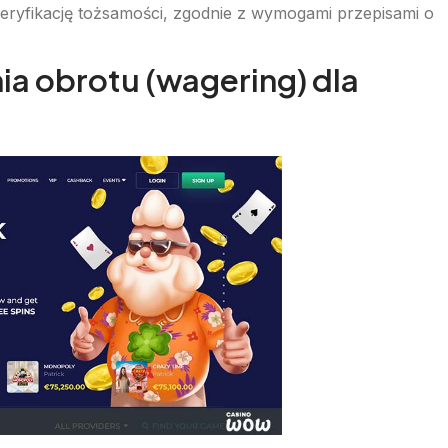
eryfikację tożsamości, zgodnie z wymogami przepisami o
ia obrotu (wagering) dla