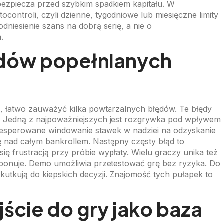
abezpiecza przed szybkim spadkiem kapitału. W
ontroli, czyli dzienne, tygodniowe lub miesięczne limity
odniesienie szans na dobrą serię, a nie o
.
ędów popełnianych
, łatwo zauważyć kilka powtarzalnych błędów. Te błędy
. Jedną z najpoważniejszych jest rozgrywka pod wpływem
o zdesperowane windowanie stawek w nadziei na odzyskanie
lę nad całym bankrollem. Następny częsty błąd to
ę frustracją przy próbie wypłaty. Wielu graczy unika też
onuje. Demo umożliwia przetestować grę bez ryzyka. Do
 skutkują do kiepskich decyzji. Znajomość tych pułapek to
cie do gry jako baza