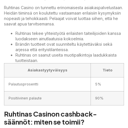
Ruhtinas Casino on tunnettu erinomaisesta asiakaspalvelustaan.
Heidän tiiminsä on koulutettu vastaamaan erilaisiin kysymyksiin
nopeasti ja tehokkaasti. Pelaajat voivat luottaa siihen, että he
saavat apua tarvitsemansa.
Ruhtinas tekee yhteistyötä erilaisten taiteilijoiden kanssa
luodakseen ainutlaatuisia kokoelmia.
Brändin tuotteet ovat suunniteltu käytettäväksi sekä
arjessa että erityistilanteissa.
Ruhtinas on saanut useita muotipalkintoja laadukkaista
tuotteistaan.
Asiakastyytyväisyys
Tieto
Palautusprosentti
5%
Positiivinen palaute
90%
Ruhtinas Casinon cashback-
säännöt: miten se toimii?