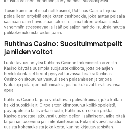
tutustua kasinon tarjontaan ja löytää omat suosikkipelisi.
Toisin kuin monet muut nettikasinot, Ruhtinas Casino tarjoaa
pelaajilleen erityisiä etuja kuten cashbackia, joka auttaa pelaajia
saamaan osan häviöistään takaisin. Tämä tekee pelaamisesta
vähemmän stressaavaa ja lisää pelaajien mahdollisuuksia nauttia
pelikokemuksesta pidempään.
Ruhtinas Casino: Suosituimmat pelit
ja niiden voitot
Luotettavuus on yksi Ruhtinas Casinon tärkeimmistä arvoista.
Kasino käyttää uusimpia suojaustekniikoita, jotta pelaajien
henkilökohtaiset tiedot pysyvät turvassa. Lisäksi Ruhtinas
Casino on sitoutunut vastuulliseen pelaamiseen ja tarjoaa
työkaluja pelaajien auttamiseksi, jos he kokevat tarvitsevansa
apua.
Ruhtinas Casino tarjoaa vaikuttavan pelivalikoiman, joka kattaa
kaikki suosikkilajit. Olitpa sitten kiinnostunut kolikkopeleistä,
pöytäpeleistä tai live-kasinosta, Ruhtinas on oikea paikka.
Kasino panostaa jatkuvasti uusien pelien lisäämiseen, mikä pitää
tarjonnan tuoreena ja mielenkiintoisena. Pelaajat voivat nauttia
uusista kokemuksista joka kerta, kun he kirjautuvat sisään.