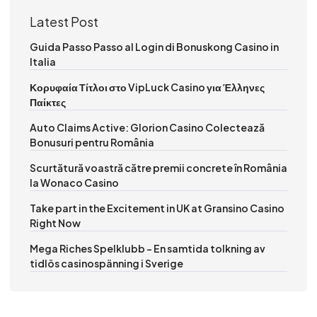
Latest Post
Guida Passo Passo al Login di Bonuskong Casino in
Italia
Κορυφαία Τίτλοι στο VipLuck Casino για Έλληνες
Παίκτες
Auto Claims Active: Glorion Casino Colectează
Bonusuri pentru România
Scurtătură voastră către premii concrete în România
la Wonaco Casino
Take part in the Excitement in UK at Gransino Casino
Right Now
Mega Riches Spelklubb – En samtida tolkning av
tidlös casinospänning i Sverige