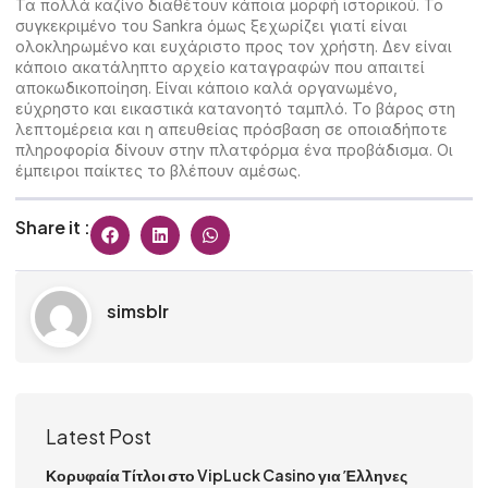
Τα πολλά καζίνο διαθέτουν κάποια μορφή ιστορικού. Το
συγκεκριμένο του Sankra όμως ξεχωρίζει γιατί είναι
ολοκληρωμένο και ευχάριστο προς τον χρήστη. Δεν είναι
κάποιο ακατάληπτο αρχείο καταγραφών που απαιτεί
αποκωδικοποίηση. Είναι κάποιο καλά οργανωμένο,
εύχρηστο και εικαστικά κατανοητό ταμπλό. Το βάρος στη
λεπτομέρεια και η απευθείας πρόσβαση σε οποιαδήποτε
πληροφορία δίνουν στην πλατφόρμα ένα προβάδισμα. Οι
έμπειροι παίκτες το βλέπουν αμέσως.
Share it :
simsblr
Latest Post
Κορυφαία Τίτλοι στο VipLuck Casino για Έλληνες