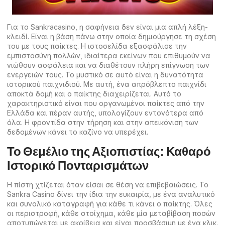
Για το
Sankracasino
, η σαφήνεια δεν είναι μια απλή λέξη-
κλειδί. Είναι η βάση πάνω στην οποία δημιούργησε τη σχέση
του με τους παίκτες. Η ιστοσελίδα εξασφάλισε την
εμπιστοσύνη πολλών, ιδιαίτερα εκείνων που επιθυμούν να
νιώθουν ασφάλεια και να διαθέτουν πλήρη επίγνωση των
ενεργειών τους. Το μυστικό σε αυτό είναι η δυνατότητα
ιστορικού παιχνιδιού. Με αυτή, ένα απρόβλεπτο παιχνίδι
αποκτά δομή και ο παίκτης διαχειρίζεται. Αυτό το
χαρακτηριστικό είναι που οργανωμένοι παίκτες από την
Ελλάδα και πέραν αυτής, υπολογίζουν εντονότερα από
όλα. Η φροντίδα στην τήρηση και στην απεικόνιση των
δεδομένων κάνει το καζίνο να υπερέχει.
Το Θεμέλιο της Αξιοπιστίας: Καθαρό
Ιστορικό Πονταρισμάτων
Η πίστη χτίζεται όταν είσαι σε θέση να επιβεβαιώσεις. Το
Sankra Casino δίνει την ίδια την ευκαιρία, με ένα αναλυτικό
και συνολικό καταγραφή για κάθε τι κάνει ο παίκτης. Όλες
οι περιστροφή, κάθε στοίχημα, κάθε μία μεταβίβαση ποσών
αποτυπώνεται με ακρίβεια και είναι προσβάσιμη με ένα κλικ.