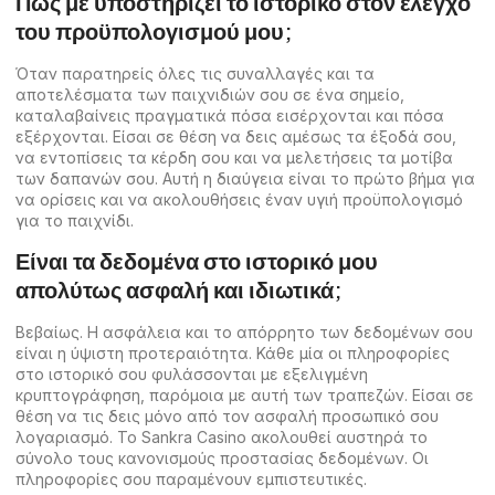
Πώς με υποστηρίζει το ιστορικό στον έλεγχο
του προϋπολογισμού μου;
Όταν παρατηρείς όλες τις συναλλαγές και τα
αποτελέσματα των παιχνιδιών σου σε ένα σημείο,
καταλαβαίνεις πραγματικά πόσα εισέρχονται και πόσα
εξέρχονται. Είσαι σε θέση να δεις αμέσως τα έξοδά σου,
να εντοπίσεις τα κέρδη σου και να μελετήσεις τα μοτίβα
των δαπανών σου. Αυτή η διαύγεια είναι το πρώτο βήμα για
να ορίσεις και να ακολουθήσεις έναν υγιή προϋπολογισμό
για το παιχνίδι.
Είναι τα δεδομένα στο ιστορικό μου
απολύτως ασφαλή και ιδιωτικά;
Βεβαίως. Η ασφάλεια και το απόρρητο των δεδομένων σου
είναι η ύψιστη προτεραιότητα. Κάθε μία οι πληροφορίες
στο ιστορικό σου φυλάσσονται με εξελιγμένη
κρυπτογράφηση, παρόμοια με αυτή των τραπεζών. Είσαι σε
θέση να τις δεις μόνο από τον ασφαλή προσωπικό σου
λογαριασμό. Το Sankra Casino ακολουθεί αυστηρά το
σύνολο τους κανονισμούς προστασίας δεδομένων. Οι
πληροφορίες σου παραμένουν εμπιστευτικές.