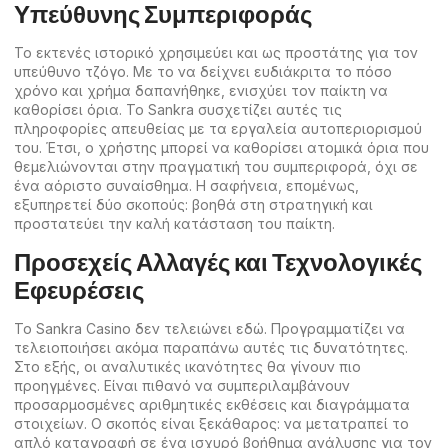
Υπεύθυνης Συμπεριφοράς
Το εκτενές ιστορικό χρησιμεύει και ως προστάτης για τον
υπεύθυνο τζόγο. Με το να δείχνει ευδιάκριτα το πόσο
χρόνο και χρήμα δαπανήθηκε, ενισχύει τον παίκτη να
καθορίσει όρια. Το Sankra συσχετίζει αυτές τις
πληροφορίες απευθείας με τα εργαλεία αυτοπεριορισμού
του. Έτσι, ο χρήστης μπορεί να καθορίσει ατομικά όρια που
θεμελιώνονται στην πραγματική του συμπεριφορά, όχι σε
ένα αόριστο συναίσθημα. Η σαφήνεια, επομένως,
εξυπηρετεί δύο σκοπούς: βοηθά στη στρατηγική και
προστατεύει την καλή κατάσταση του παίκτη.
Προσεχείς Αλλαγές και Τεχνολογικές
Εφευρέσεις
Το Sankra Casino δεν τελειώνει εδώ. Προγραμματίζει να
τελειοποιήσει ακόμα παραπάνω αυτές τις δυνατότητες.
Στο εξής, οι αναλυτικές ικανότητες θα γίνουν πιο
προηγμένες. Είναι πιθανό να συμπεριλαμβάνουν
προσαρμοσμένες αριθμητικές εκθέσεις και διαγράμματα
στοιχείων. Ο σκοπός είναι ξεκάθαρος: να μετατραπεί το
απλό καταγραφή σε ένα ισχυρό βοήθημα ανάλυσης για τον