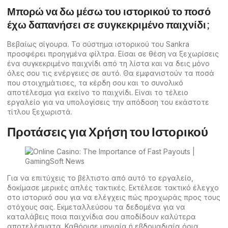
Μπορώ να δω μέσω του ιστορικού το ποσό
έχω δαπανήσει σε συγκεκριμένο παιχνίδι;
Βεβαίως σίγουρα. Το σύστημα ιστορικού του Sankra
προσφέρει προηγμένα φίλτρα. Είσαι σε θέση να ξεχωρίσεις
ένα συγκεκριμένο παιχνίδι από τη λίστα και να δεις μόνο
όλες σου τις ενέργειες σε αυτό. Θα εμφανιστούν τα ποσά
που στοιχημάτισες, τα κέρδη σου και το συνολικό
αποτέλεσμα για εκείνο το παιχνίδι. Είναι το τέλειο
εργαλείο για να υπολογίσεις την απόδοση του εκάστοτε
τίτλου ξεχωριστά.
Προτάσεις για Χρήση του Ιστορικού
Για να επιτύχεις το βέλτιστο από αυτό το εργαλείο,
δοκίμασε μερικές απλές τακτικές. Εκτέλεσε τακτικό έλεγχο
στο ιστορικό σου για να ελέγχεις πώς προχωράς προς τους
στόχους σας. Εκμεταλλεύσου τα δεδομένα για να
καταλάβεις ποια παιχνίδια σου αποδίδουν καλύτερα
αποτελέσματα. Καθόρισε μηνιαία ή εβδομαδιαία όρια