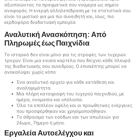
αξιοποιώντας τα πραγματικά σου νούμερα ως σημείο
αναφοράς. Η ενεργή αλληλεπίδραση με τα στατιστικά σου
είναι το μυστικό για μια πιο συνειδητή και, ίσως, πιο
κερδοφόρα διαδικτυακή εμπειρία.
Αναλυτική Ανασκόπηση: Από
Πληρωμές έως Παιχνίδια
Το ιστορικό δεν είναι μόνο για τις στροφές των τυχερών
τροχών. Είναι μια ενιαία καρτέλα που δείχνει κάθε πλευρά
της διαδικτυακής σου συνεδρίας. Ο επισκέπτης μπορεί να
ανακαλύψει χωρίς κόπο:
Ένα αναλυτικό αρχείο για κάθε κατάθεση και
αναληψιμότητα.
Μια πλήρη καταγραφή του τυχερού παιχνιδιού, με
ημέρα, ονομασία και υπόλοιπα.
Όλα τα επιπλέον οφέλη και οι προωθητικές ενέργειες
που προσφέρθηκαν και χρησιμοποιήθηκαν.
Το άθροισμα των εσόδων και των απωλειών για
24ωρο, 7ήμερο ή μήνα.
Εργαλεία Αυτοελέγχου και