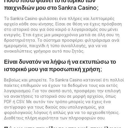
παιχνιδιών μου στο Sankra Casino;
Το Sankra Casino φυλάσσει ένα πλήρες και λεπτομερές
αρχείο κάθε σου κίνησης. Είσαι σε θέση να έχεις πρόσβαση
στο ιστορικό σου για όσο καιρό ο λογαριασμός σου μένει
ενεργός. Έτσι έχεις μια μακροχρόνια ματιά σε όλη σου τη
δραστηριότητα. Το σύστημα προσφέρει φιλτράρισμα ανά
ημερομηνία, παιχνίδι ή τύπο συναλλαγής, για να να
ανακαλύπτεις γρήγορα αυτό που ζητάς.
Είναι δυνατόν να λήψω ή να εκτυπώσω το
ιστορικό μου για προσωπική χρήση;
Βεβαίως και μπορείτε. Το Sankra Casino κατανοεί ότι πολλοί
παίκτες επιθυμούν να έχουν τα δεδομένα τους και εκτός
λογαριασμού. Για τον σκοπό αυτό, προσφέρει την επιλογή
να ανακτήσεις το ιστορικό σου σε μορφή αρχείου, όπως
PDF ή CSV. Με αυτόν τον τρόπο μπορείς να έχεις ένα
αντίγραφο για τους δικούς σου υπολογισμούς, για
φορολογικούς λόγους ή απλώς για να το αρχειοθετήσεις.
Διαθέτεις πλήρη κυριότητα των πληροφοριών σου.