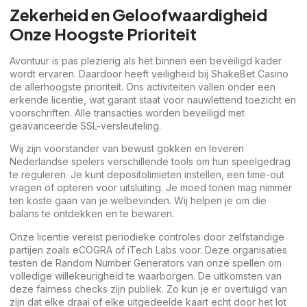
Zekerheid en Geloofwaardigheid
Onze Hoogste Prioriteit
Avontuur is pas plezierig als het binnen een beveiligd kader
wordt ervaren. Daardoor heeft veiligheid bij ShakeBet Casino
de allerhoogste prioriteit. Ons activiteiten vallen onder een
erkende licentie, wat garant staat voor nauwlettend toezicht en
voorschriften. Alle transacties worden beveiligd met
geavanceerde SSL-versleuteling.
Wij zijn voorstander van bewust gokken en leveren
Nederlandse spelers verschillende tools om hun speelgedrag
te reguleren. Je kunt depositolimieten instellen, een time-out
vragen of opteren voor uitsluiting. Je moed tonen mag nimmer
ten koste gaan van je welbevinden. Wij helpen je om die
balans te ontdekken en te bewaren.
Onze licentie vereist periodieke controles door zelfstandige
partijen zoals eCOGRA of iTech Labs voor. Deze organisaties
testen de Random Number Generators van onze spellen om
volledige willekeurigheid te waarborgen. De uitkomsten van
deze fairness checks zijn publiek. Zo kun je er overtuigd van
zijn dat elke draai of elke uitgedeelde kaart echt door het lot