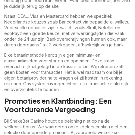
onnodig oponthoud kunt vieren. Eventuele doorlooptijden vind
je duidelijk terug op de site.
Naast iDEAL, Visa en Mastercard hebben we specifiek
Nederlandse keuzes zoals Bancontact via bepaalde e-wallets.
Voor snelle opnames zijn e-wallets zoals Skrill, Neteller en
ecoPayz een goede keuze, met verwerkingstijden die vaak
onder de 24 uur zijn. Bankoverschrijvingen kunnen ook, maar
duren doorgaans 1 tot 3 werkdagen, afhankelijk van je bank.
Elke betaalmethode kent zijn eigen minimum- en
maximumlimieten voor storten en opnemen. Deze staan
overzichtelijk uitgelegd in de kassa-sectie. Wij rekenen zelf
geen kosten voor transacties. Het is wel raadzaam om bij je
eigen betaalprovider na te vragen of zij kosten in rekening
rekenen. Ons systeem is ingericht om elke transactie makkelijk
en overzichtelijk te houden.
Promoties en Klantbinding: Een
Voortdurende Vergoeding
Bij ShakeBet Casino houdt de beloning niet op na de
welkomstbonus. We waarderen onze spelers continu met een
selectie doorlopende promoties. Bijvoorbeeld wekelijkse