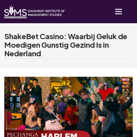
ShakeBet Casino: Waarbij Geluk de
Moedigen Gunstig Gezind Is in
Nederland