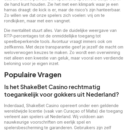
de hand kunt houden. Zie het met een klimpark waar je een
harnas draagt: de kick is er, maar de risico’s zijn hanteerbaar.
Zo willen we dat onze spelers zich voelen: vrij om te
rondkijken, maar met een vangnet.
Die mentaliteit stuurt alles. Van de duidelijke weergave van
RTP-percentages tot de onmiddellijke toegang tot
speelbeperkende tools. Avontuur vraagt immers ook om
zelfkennis. Met deze transparantie geef je jezelf de macht om
weloverwogen keuzes te maken. Zo wordt een overwinning
niet alleen een kwestie van geluk, maar vooral een verdiende
beloning voor je eigen inzet.
Populaire Vragen
Is het ShakeBet Casino rechtmatig
toegankelijk voor gokkers uit Nederland?
Inderdaad, ShakeBet Casino opereert onder een geldende
wereldwijde licentie (vaak van Curaçao of Malta) die toegang
verleent aan spelers uit Nederland. Wij voldoen aan
nauwkeurige voorschriften om eerlijk spel en
spelersbescherming te garanderen. Gebruikers zijn zelf