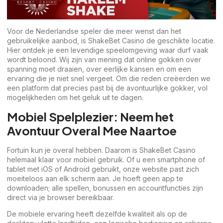
Voor de Nederlandse speler die meer wenst dan het
gebruikelijke aanbod, is ShakeBet Casino de geschikte locatie.
Hier ontdek je een levendige speelomgeving waar durf vaak
wordt beloond. Wij zijn van mening dat online gokken over
spanning moet draaien, over eerlijke kansen en om een
ervaring die je niet snel vergeet. Om die reden creëerden we
een platform dat precies past bij de avontuurlijke gokker, vol
mogelijkheden om het geluk uit te dagen.
Mobiel Spelplezier: Neem het
Avontuur Overal Mee Naartoe
Fortuin kun je overal hebben. Daarom is ShakeBet Casino
helemaal klaar voor mobiel gebruik. Of u een smartphone of
tablet met iOS of Android gebruikt, onze website past zich
moeiteloos aan elk scherm aan. Je hoeft geen app te
downloaden; alle spellen, bonussen en accountfuncties zijn
direct via je browser bereikbaar.
De mobiele ervaring heeft dezelfde kwaliteit als op de