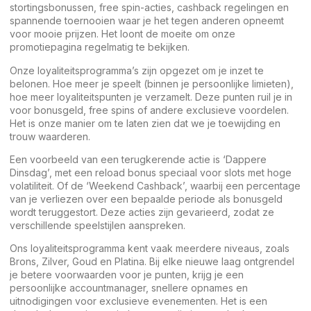
stortingsbonussen, free spin-acties, cashback regelingen en
spannende toernooien waar je het tegen anderen opneemt
voor mooie prijzen. Het loont de moeite om onze
promotiepagina regelmatig te bekijken.
Onze loyaliteitsprogramma’s zijn opgezet om je inzet te
belonen. Hoe meer je speelt (binnen je persoonlijke limieten),
hoe meer loyaliteitspunten je verzamelt. Deze punten ruil je in
voor bonusgeld, free spins of andere exclusieve voordelen.
Het is onze manier om te laten zien dat we je toewijding en
trouw waarderen.
Een voorbeeld van een terugkerende actie is ‘Dappere
Dinsdag’, met een reload bonus speciaal voor slots met hoge
volatiliteit. Of de ‘Weekend Cashback’, waarbij een percentage
van je verliezen over een bepaalde periode als bonusgeld
wordt teruggestort. Deze acties zijn gevarieerd, zodat ze
verschillende speelstijlen aanspreken.
Ons loyaliteitsprogramma kent vaak meerdere niveaus, zoals
Brons, Zilver, Goud en Platina. Bij elke nieuwe laag ontgrendel
je betere voorwaarden voor je punten, krijg je een
persoonlijke accountmanager, snellere opnames en
uitnodigingen voor exclusieve evenementen. Het is een