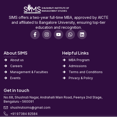
SIMS offers a two-year full-time MBA, approved by AICTE
and affiliated to Bangalore University, ensuring top-tier
education and recognition.
About SIMS
Helpful Links
About us
MBA Program
Careers
Admissions
Management & Faculties
Terms and Conditions
Events
Privacy & Policy
Get in touch
No.68, Shushruti Nagar, Andrahalli Main Road, Peenya 2nd Stage,
Bengaluru – 560091
shushrutisims@gmail.com
+91 97384 82584