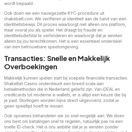
wordt bepaald.
Ook doen we een nauwgezette KYC-procedure uit
shakebett.com
. We verifiëren je identiteit aan de hand van een
identiteitsbewijs. Dit proces waarborgt niet alleen ons platform,
maar vooral jou als speler. Het draagt bij fraude en
identiteitsdiefstal te verhinderen en waarborgt dat je winsten
alleen bij jou terechtkomen. Het is een essentieel onderdeel
van een betrouwbare speelomgeving.
Transacties: Snelle en Makkelijk
Overboekingen
Makkelijk kunnen spelen start bij soepele financiële transacties.
ShakeBet Casino ondersteunt een breed scala aan
betaalmethoden die in Nederland geliefd zijn. Van iDEAL en
creditcards tot moderne e-wallets, er is altijd een keuze die bij
je past. Stortingen worden bijna direct uitgevoerd, zodat je
geen speeltijd hoeft te missen.
Ook opnames behandelen we zo snel mogelijk aan. We doen
ons best om betalingen snel te regelen, natuurlijk pas na een
snelle ID-check. Het is ons ambitie dat je je winsten zonder