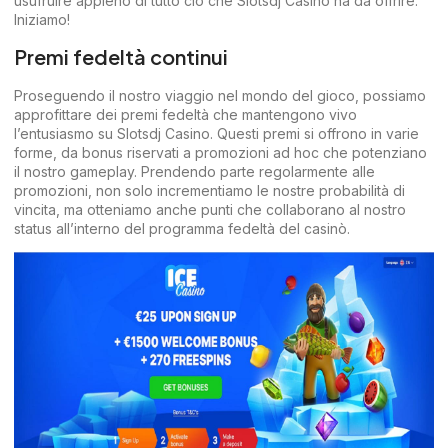
usufruire appieno di tutto ciò che Slotsdj Casino ha da offrire.
Iniziamo!
Premi fedeltà continui
Proseguendo il nostro viaggio nel mondo del gioco, possiamo
approfittare dei premi fedeltà che mantengono vivo
l’entusiasmo su Slotsdj Casino. Questi premi si offrono in varie
forme, da bonus riservati a promozioni ad hoc che potenziano
il nostro gameplay. Prendendo parte regolarmente alle
promozioni, non solo incrementiamo le nostre probabilità di
vincita, ma otteniamo anche punti che collaborano al nostro
status all’interno del programma fedeltà del casinò.