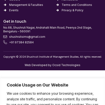
Management & Faculties
Terms and Conditions
Events
Privacy & Policy
Get in touch
No.68, Shushruti Nagar, Andrahalli Main Road, Peenya 2nd Stage,
Bengaluru – 560091
shushrutisims@gmail.com
+91 97384 82584
Copyright © 2024 Shushruti Institute of Management Studies, All rights reserved.
Web Developed by Ocsid Technologies
Cookie Usage on Our Website
We use cookies to enhance your browsing experience,
analyze site traffic, and personalize content. By continuing
to use our site, you consent to our use of cookies. You can