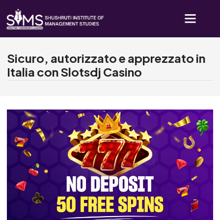
Sicuro, autorizzato e apprezzato in
Italia con Slotsdj Casino