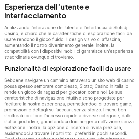
Esperienza dell’utente e
interfacciamento
Analizzando l’interazione dell’utente e l’interfaccia di Slotsdj
Casino, è chiaro che le caratteristiche di esplorazione facili da
usare rendono il gioco fluido. Il design visivo ci affascina,
aumentando il nostro divertimento generale. Inoltre, la
compatibilità con i dispositivi mobili ci garantisce un’esperienza
straordinaria ovunque ci troviamo.
Funzionalità di esplorazione facili da usare
Sebbene navigare un cammino attraverso un sito web di casinò
possa spesso sembrare complesso, Slotsdj Casino in Italia lo
rende un gioco da ragazzi per giocatori come noi. Le sue
caratteristiche di navigazione intuitive sono progettate per
facilitare la nostra esperienza, permettendoci di trovare game,
promozioni e dettagli sull’account senza sforzo. I menu ben
strutturati facilitano l’accesso rapido a diverse categorie, dalle
slot ai giochi live, garantendoci di immergerci nell’azione senza
esitazione. Inoltre, la opzione di ricerca si rivela preziosa,
assistendoci a trovare i nostri titoli preferiti in pochi secondi.