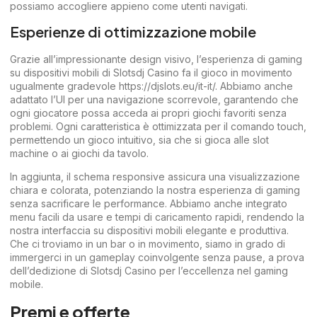
possiamo accogliere appieno come utenti navigati.
Esperienze di ottimizzazione mobile
Grazie all’impressionante design visivo, l’esperienza di gaming
su dispositivi mobili di Slotsdj Casino fa il gioco in movimento
ugualmente gradevole
https://djslots.eu/it-it/
. Abbiamo anche
adattato l’UI per una navigazione scorrevole, garantendo che
ogni giocatore possa acceda ai propri giochi favoriti senza
problemi. Ogni caratteristica è ottimizzata per il comando touch,
permettendo un gioco intuitivo, sia che si gioca alle slot
machine o ai giochi da tavolo.
In aggiunta, il schema responsive assicura una visualizzazione
chiara e colorata, potenziando la nostra esperienza di gaming
senza sacrificare le performance. Abbiamo anche integrato
menu facili da usare e tempi di caricamento rapidi, rendendo la
nostra interfaccia su dispositivi mobili elegante e produttiva.
Che ci troviamo in un bar o in movimento, siamo in grado di
immergerci in un gameplay coinvolgente senza pause, a prova
dell’dedizione di Slotsdj Casino per l’eccellenza nel gaming
mobile.
Premi e offerte