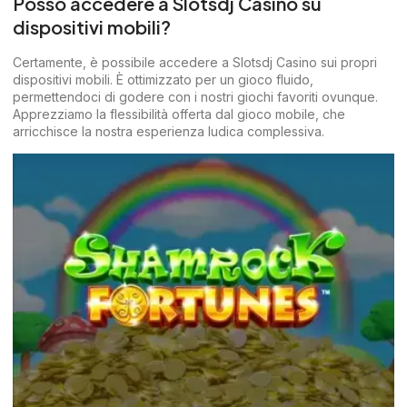
Posso accedere a Slotsdj Casino su
dispositivi mobili?
Certamente, è possibile accedere a Slotsdj Casino sui propri
dispositivi mobili. È ottimizzato per un gioco fluido,
permettendoci di godere con i nostri giochi favoriti ovunque.
Apprezziamo la flessibilità offerta dal gioco mobile, che
arricchisce la nostra esperienza ludica complessiva.