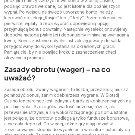
początku należy założyć nowe konto w Slotsdj Casino,
podając prawdziwe dane, co jest istotne dla późniejszych
wypłat. Po wejściu na świeżo utworzone konto, należy
kierować do sekcji „Kasjer” lub „Oferty”. Przed dokonaniem
pierwszej wpłaty, trzeba wybrać odpowiednią opcję
przyjmującą bonus powitalny. Następnie wyselekcjonowujemy
dogodną metodę płatności i deponujemy minimalną wymaganą
kwotę. Bonus zostanie natychmiast zaksięgowany do salda,
przygotowany do wykorzystania na określonych grach.
Pamiętajcie, by nie pomijać kroku z zaznaczeniem chęci
otrzymania promocji.
Zasady obrotu (wager) – na co
uważać?
Zasada obrotu, zwany wagerem, to liczba, przez którą musisz
pomnożyć bonus, zanim odebierzesz wygrane. W Slotsdj
Casino ten parametr jest jednym z bardziej konkurencyjnych na
polskim rynku. Szczególna wartość może się różnić, ale
przeważnie utrzymuje się wokół rozsądnego poziomu. Istotne
jest pojęcie, że obrotowi podlegają tylko fundusze bonusowe,
a nie cały depozyt. Co więcej, różne gry mają udział w
zróżnicowanym stopniu do wypełnienia warunku – automaty do