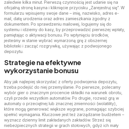
zaledwie kilka minut. Pierwszą czynnością jest udanie się na
oficjalną stronę kasyna i kliknięcie przycisku „Zarejestruj się”. W
formularzu wpisujemy swoje dane – imię, nazwisko, adres e-
mail, datę urodzenia oraz adres zamieszkania zgodny z
dokumentem. Po sprawdzeniu mailowej, logujemy się do
systemu i idziemy do kasy, by przeprowadzić pierwszej wpłaty,
pamiętając o aktywacji bonusu. Po wpłynięciu środków,
jesteśmy w stanie wybrać wymarzoną grę z obszernej
biblioteki i zacząć rozgrywkę, używając z podwojonego
depozytu.
Strategie na efektywne
wykorzystanie bonusu
Aby jak najlepiej skorzystać z oferty podwojenia depozytu,
trzeba podejść do niej przemyślanie. Po pierwsze, polecamy
wybór gier o znacznym procencie składki na warunek obrotu,
czyli przede wszystkim automatów. Po drugie, rozważ grą w
automaty o przeciętnej lub znacznej zmienności (wolatility),
które mogą generować większe wygrane, pomagając szybciej
spełnić wymagania. Kluczowe jest też zarządzanie budżetem –
wyznacz dzienny limit zakładanych zakładów. Strzeż się
niebezpiecznych strategii w grach stołowych, gdyż ich mały