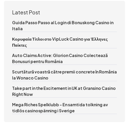
Latest Post
Guida Passo Passo al Login di Bonuskong Casino in
Italia
Κορυφαία Τίτλοι στο VipLuck Casino για Έλληνες
Παίκτες
Auto Claims Active: Glorion Casino Colectează
Bonusuri pentru România
Scurtătură voastră către premii concrete în România
la Wonaco Casino
Take part in the Excitement in UK at Gransino Casino
Right Now
Mega Riches Spelklubb – En samtida tolkning av
tidlös casinospänning i Sverige