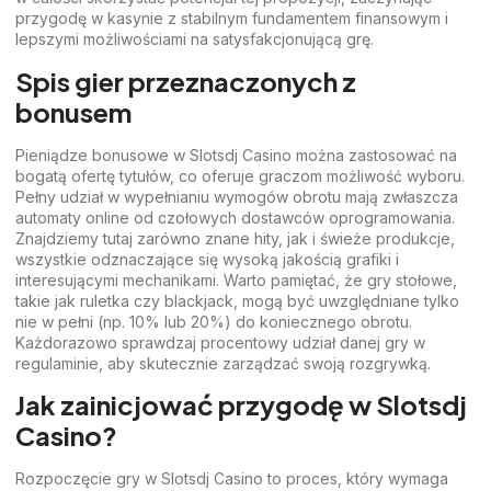
przygodę w kasynie z stabilnym fundamentem finansowym i
lepszymi możliwościami na satysfakcjonującą grę.
Spis gier przeznaczonych z
bonusem
Pieniądze bonusowe w Slotsdj Casino można zastosować na
bogatą ofertę tytułów, co oferuje graczom możliwość wyboru.
Pełny udział w wypełnianiu wymogów obrotu mają zwłaszcza
automaty online od czołowych dostawców oprogramowania.
Znajdziemy tutaj zarówno znane hity, jak i świeże produkcje,
wszystkie odznaczające się wysoką jakością grafiki i
interesującymi mechanikami. Warto pamiętać, że gry stołowe,
takie jak ruletka czy blackjack, mogą być uwzględniane tylko
nie w pełni (np. 10% lub 20%) do koniecznego obrotu.
Każdorazowo sprawdzaj procentowy udział danej gry w
regulaminie, aby skutecznie zarządzać swoją rozgrywką.
Jak zainicjować przygodę w Slotsdj
Casino?
Rozpoczęcie gry w Slotsdj Casino to proces, który wymaga