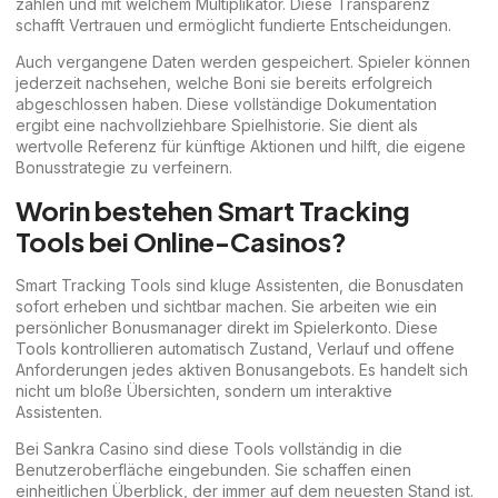
zählen und mit welchem Multiplikator. Diese Transparenz
schafft Vertrauen und ermöglicht fundierte Entscheidungen.
Auch vergangene Daten werden gespeichert. Spieler können
jederzeit nachsehen, welche Boni sie bereits erfolgreich
abgeschlossen haben. Diese vollständige Dokumentation
ergibt eine nachvollziehbare Spielhistorie. Sie dient als
wertvolle Referenz für künftige Aktionen und hilft, die eigene
Bonusstrategie zu verfeinern.
Worin bestehen Smart Tracking
Tools bei Online-Casinos?
Smart Tracking Tools sind kluge Assistenten, die Bonusdaten
sofort erheben und sichtbar machen. Sie arbeiten wie ein
persönlicher Bonusmanager direkt im Spielerkonto. Diese
Tools kontrollieren automatisch Zustand, Verlauf und offene
Anforderungen jedes aktiven Bonusangebots. Es handelt sich
nicht um bloße Übersichten, sondern um interaktive
Assistenten.
Bei Sankra Casino sind diese Tools vollständig in die
Benutzeroberfläche eingebunden. Sie schaffen einen
einheitlichen Überblick, der immer auf dem neuesten Stand ist.