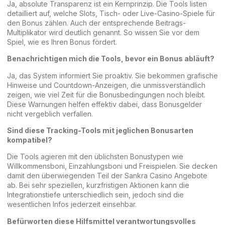
Ja, absolute Transparenz ist ein Kernprinzip. Die Tools listen
detailliert auf, welche Slots, Tisch- oder Live-Casino-Spiele für
den Bonus zählen. Auch der entsprechende Beitrags-
Multiplikator wird deutlich genannt. So wissen Sie vor dem
Spiel, wie es Ihren Bonus fördert.
Benachrichtigen mich die Tools, bevor ein Bonus abläuft?
Ja, das System informiert Sie proaktiv. Sie bekommen grafische
Hinweise und Countdown-Anzeigen, die unmissverständlich
zeigen, wie viel Zeit für die Bonusbedingungen noch bleibt.
Diese Warnungen helfen effektiv dabei, dass Bonusgelder
nicht vergeblich verfallen.
Sind diese Tracking-Tools mit jeglichen Bonusarten
kompatibel?
Die Tools agieren mit den üblichsten Bonustypen wie
Willkommensboni, Einzahlungsboni und Freispielen. Sie decken
damit den überwiegenden Teil der Sankra Casino Angebote
ab. Bei sehr speziellen, kurzfristigen Aktionen kann die
Integrationstiefe unterschiedlich sein, jedoch sind die
wesentlichen Infos jederzeit einsehbar.
Befürworten diese Hilfsmittel verantwortungsvolles