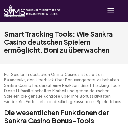
Smart Tracking Tools: Wie Sankra
Casino deutschen Spielern
ermöglicht, Boni zu überwachen
Für Spieler in deutschen Online-Casinos ist es oft ein
Balanceakt, den Überblick über Bonusangebote zu behalten.
Sankra Casino hat darauf eine Reaktion: Smart Tracking Tools.
Diese Hilfsmittel schaffen Klarheit und geben deutschen
Spielern die genaue Kontrolle über ihre Bonusaktivitäten
wieder. Am Ende steht ein deutlich gelasseneres Spielerlebnis.
Die wesentlichen Funktionen der
Sankra Casino Bonus-Tools