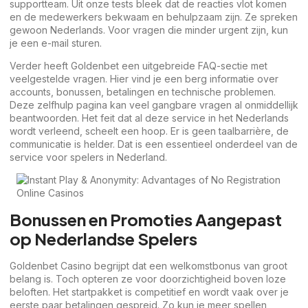
supportteam. Uit onze tests bleek dat de reacties vlot komen
en de medewerkers bekwaam en behulpzaam zijn. Ze spreken
gewoon Nederlands. Voor vragen die minder urgent zijn, kun
je een e-mail sturen.
Verder heeft Goldenbet een uitgebreide FAQ-sectie met
veelgestelde vragen. Hier vind je een berg informatie over
accounts, bonussen, betalingen en technische problemen.
Deze zelfhulp pagina kan veel gangbare vragen al onmiddellijk
beantwoorden. Het feit dat al deze service in het Nederlands
wordt verleend, scheelt een hoop. Er is geen taalbarrière, de
communicatie is helder. Dat is een essentieel onderdeel van de
service voor spelers in Nederland.
Bonussen en Promoties Aangepast
op Nederlandse Spelers
Goldenbet Casino begrijpt dat een welkomstbonus van groot
belang is. Toch opteren ze voor doorzichtigheid boven loze
beloften. Het startpakket is competitief en wordt vaak over je
eerste paar betalingen gespreid. Zo kun je meer spellen