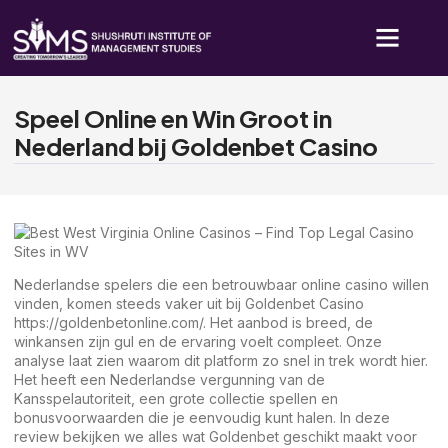
Speel Online en Win Groot in
Nederland bij Goldenbet Casino
Nederlandse spelers die een betrouwbaar online casino willen
vinden, komen steeds vaker uit bij Goldenbet Casino
https://goldenbetonline.com/
. Het aanbod is breed, de
winkansen zijn gul en de ervaring voelt compleet. Onze
analyse laat zien waarom dit platform zo snel in trek wordt hier.
Het heeft een Nederlandse vergunning van de
Kansspelautoriteit, een grote collectie spellen en
bonusvoorwaarden die je eenvoudig kunt halen. In deze
review bekijken we alles wat Goldenbet geschikt maakt voor