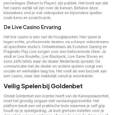
percentages (Return to Player) zijn publiek. Het toont aan dat
het casino eerlijk wil zijn over de kansen. Behalve deze
klassiekers vind je ook videopoker en bijzondere spellen
zoals keno en scratchcards.
De Live Casino Ervaring
Het live casino is een van de hoogtepunten. Hier speel je
tegen echte, professionele dealers via scherpe videostreams
uit specifieke studio’s. Ontwikkelaars als Evolution Gaming en
Pragmatic Play Live zorgen voor een betoverende sfeer. Je
vindt er Live Roulette, Live Blackjack, Live Game Shows en
soms zelfs tafels waar de dealer Nederlands spreekt. De
communicatie met de dealer en andere spelers voegt een
sociale en werkelijke laag toe. Het voelt als een bezoek aan
een casino, maar dan makkelijk vanuit je woonkamer.
Veilig Spelen bij Goldenbet
Omdat Goldenbet een licentie heeft van de Kansspelautoriteit,
moet het grondig omgaan met verslavingspreventie. Het
platform biedt een set praktische tools waarmee je zelf grip
houdt op je speelgedrag. Je kunt grenzen instellen voor je