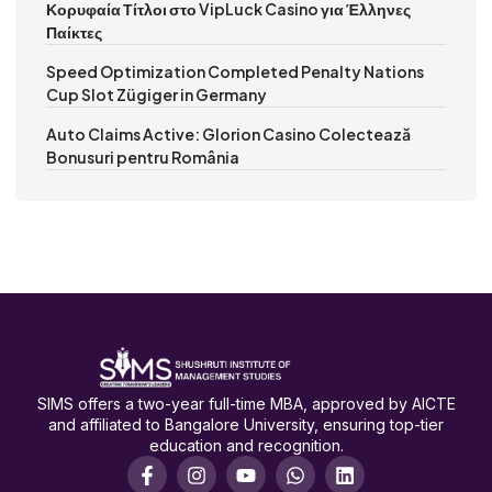
Κορυφαία Τίτλοι στο VipLuck Casino για Έλληνες
Παίκτες
Speed Optimization Completed Penalty Nations
Cup Slot Zügiger in Germany
Auto Claims Active: Glorion Casino Colectează
Bonusuri pentru România
SIMS offers a two-year full-time MBA, approved by AICTE
and affiliated to Bangalore University, ensuring top-tier
education and recognition.