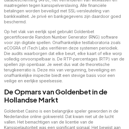
maatregelen tegen kansspelverslaving. Alle financiële
betalingen worden beveiligd met SSL-versleuteling van
bankkwaliteit. Je privé en bankgegevens zijn daardoor goed
beschermd.
Op het vlak van eerlijk spel gebruikt Goldenbet
gecertificeerde Random Number Generator (RNG) software
voor zijn digitale spellen. Onafhankelijke testlaboratoria zoals
eCOGRA of iTech Labs verifiëren deze systemen periodiek.
Die audits waarborgen dat elke beurt, elke kaart of elke worp
volledig onvoorspelbaar is. De RTP-percentages (RTP) van de
spellen zijn openbaar. Je weet dus wat de theoretische
terugkeerratio is. Deze mix van vergunning, beveiliging en
onafhankelijke inspectie biedt een stevige basis voor een
veilige en eerlijke speelsessie.
De Opmars van Goldenbet in de
Hollandse Markt
Goldenbet Casino is een belangrijke speler geworden in de
Nederlandse online gokwereld. Dat kwam niet uit de lucht
vallen. Het bemachtigen van de licentie van de
Kansspelautoriteit was een significant signaal. Het bewijst aan