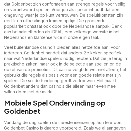
dat Goldenbet zich conformeert aan strenge regels voor veilig
en verantwoord spelen. Voor jou als speler inhoudt dat een
omgeving waar je op kunt vertrouwen. De speluitkomsten zijn
eerlijk en uitbetalingen komen op tijd. Die groeiende
populariteit ontstaat ook door de Nederlandse aanpak. Denk
aan betaalmethoden als iDEAL, een volledige website in het
Nederlands en klantenservice in onze eigen taal.
Veel buitenlandse casino’s bieden alles hetzelfde aan, voor
iedereen. Goldenbet handelt dat anders. Ze keken specifiek
naar wat Nederlandse spelers nodig hebben. Dat zie je terug in
praktische zaken, maar ook in de selectie aan spellen en de
opzet van de promoties. Dit casino volgt de wet niet alleen, het
gebruikt die regels als basis voor een goede relatie met zijn
spelers. Die solide fundering geeft vertrouwen. Het maakt
Goldenbet anders dan casino’s die alleen maar even mee
willen doen met de markt.
Mobiele Spel Ondervinding op
Goldenbet
Vandaag de dag spelen de meeste mensen op hun telefoon.
Goldenbet Casino is daarop voorbereid. Zoals we al aangaven