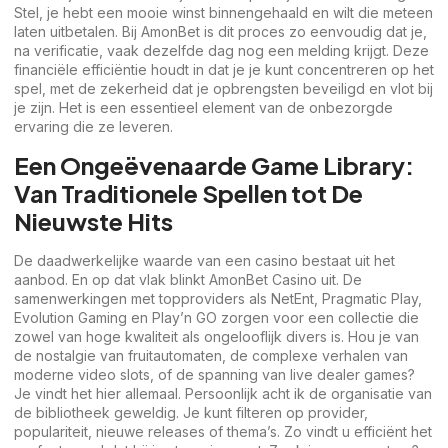
Stel, je hebt een mooie winst binnengehaald en wilt die meteen
laten uitbetalen. Bij AmonBet is dit proces zo eenvoudig dat je,
na verificatie, vaak dezelfde dag nog een melding krijgt. Deze
financiële efficiëntie houdt in dat je je kunt concentreren op het
spel, met de zekerheid dat je opbrengsten beveiligd en vlot bij
je zijn. Het is een essentieel element van de onbezorgde
ervaring die ze leveren.
Een Ongeëvenaarde Game Library:
Van Traditionele Spellen tot De
Nieuwste Hits
De daadwerkelijke waarde van een casino bestaat uit het
aanbod. En op dat vlak blinkt AmonBet Casino uit. De
samenwerkingen met topproviders als NetEnt, Pragmatic Play,
Evolution Gaming en Play’n GO zorgen voor een collectie die
zowel van hoge kwaliteit als ongelooflijk divers is. Hou je van
de nostalgie van fruitautomaten, de complexe verhalen van
moderne video slots, of de spanning van live dealer games?
Je vindt het hier allemaal. Persoonlijk acht ik de organisatie van
de bibliotheek geweldig. Je kunt filteren op provider,
populariteit, nieuwe releases of thema’s. Zo vindt u efficiënt het