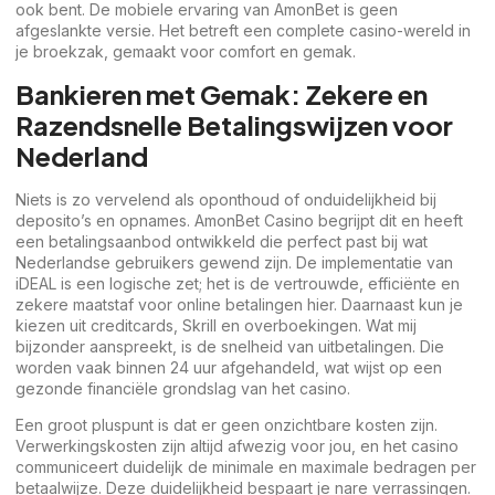
ook bent. De mobiele ervaring van AmonBet is geen
afgeslankte versie. Het betreft een complete casino-wereld in
je broekzak, gemaakt voor comfort en gemak.
Bankieren met Gemak: Zekere en
Razendsnelle Betalingswijzen voor
Nederland
Niets is zo vervelend als oponthoud of onduidelijkheid bij
deposito’s en opnames. AmonBet Casino begrijpt dit en heeft
een betalingsaanbod ontwikkeld die perfect past bij wat
Nederlandse gebruikers gewend zijn. De implementatie van
iDEAL is een logische zet; het is de vertrouwde, efficiënte en
zekere maatstaf voor online betalingen hier. Daarnaast kun je
kiezen uit creditcards, Skrill en overboekingen. Wat mij
bijzonder aanspreekt, is de snelheid van uitbetalingen. Die
worden vaak binnen 24 uur afgehandeld, wat wijst op een
gezonde financiële grondslag van het casino.
Een groot pluspunt is dat er geen onzichtbare kosten zijn.
Verwerkingskosten zijn altijd afwezig voor jou, en het casino
communiceert duidelijk de minimale en maximale bedragen per
betaalwijze. Deze duidelijkheid bespaart je nare verrassingen.