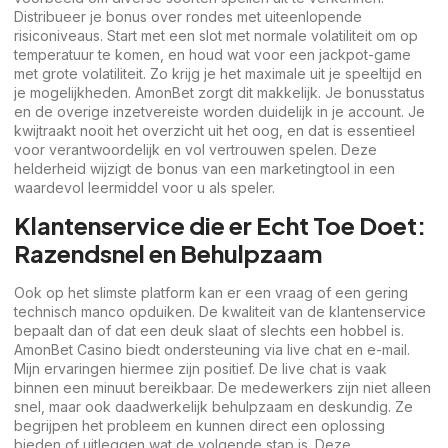
Distribueer je bonus over rondes met uiteenlopende
risiconiveaus. Start met een slot met normale volatiliteit om op
temperatuur te komen, en houd wat voor een jackpot-game
met grote volatiliteit. Zo krijg je het maximale uit je speeltijd en
je mogelijkheden. AmonBet zorgt dit makkelijk. Je bonusstatus
en de overige inzetvereiste worden duidelijk in je account. Je
kwijtraakt nooit het overzicht uit het oog, en dat is essentieel
voor verantwoordelijk en vol vertrouwen spelen. Deze
helderheid wijzigt de bonus van een marketingtool in een
waardevol leermiddel voor u als speler.
Klantenservice die er Echt Toe Doet:
Razendsnel en Behulpzaam
Ook op het slimste platform kan er een vraag of een gering
technisch manco opduiken. De kwaliteit van de klantenservice
bepaalt dan of dat een deuk slaat of slechts een hobbel is.
AmonBet Casino biedt ondersteuning via live chat en e-mail.
Mijn ervaringen hiermee zijn positief. De live chat is vaak
binnen een minuut bereikbaar. De medewerkers zijn niet alleen
snel, maar ook daadwerkelijk behulpzaam en deskundig. Ze
begrijpen het probleem en kunnen direct een oplossing
bieden of uitleggen wat de volgende stap is. Deze