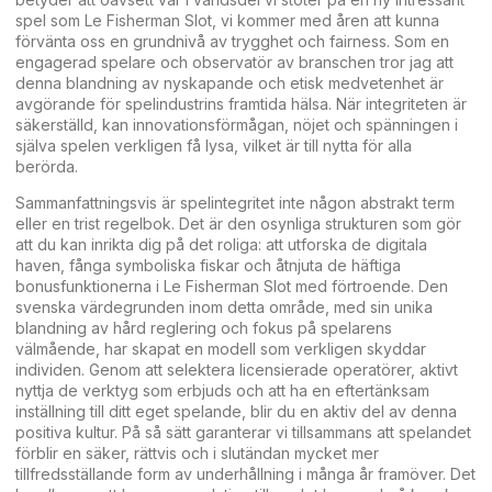
spel som Le Fisherman Slot, vi kommer med åren att kunna
förvänta oss en grundnivå av trygghet och fairness. Som en
engagerad spelare och observatör av branschen tror jag att
denna blandning av nyskapande och etisk medvetenhet är
avgörande för spelindustrins framtida hälsa. När integriteten är
säkerställd, kan innovationsförmågan, nöjet och spänningen i
själva spelen verkligen få lysa, vilket är till nytta för alla
berörda.
Sammanfattningsvis är spelintegritet inte någon abstrakt term
eller en trist regelbok. Det är den osynliga strukturen som gör
att du kan inrikta dig på det roliga: att utforska de digitala
haven, fånga symboliska fiskar och åtnjuta de häftiga
bonusfunktionerna i Le Fisherman Slot med förtroende. Den
svenska värdegrunden inom detta område, med sin unika
blandning av hård reglering och fokus på spelarens
välmående, har skapat en modell som verkligen skyddar
individen. Genom att selektera licensierade operatörer, aktivt
nyttja de verktyg som erbjuds och att ha en eftertänksam
inställning till ditt eget spelande, blir du en aktiv del av denna
positiva kultur. På så sätt garanterar vi tillsammans att spelandet
förblir en säker, rättvis och i slutändan mycket mer
tillfredsställande form av underhållning i många år framöver. Det