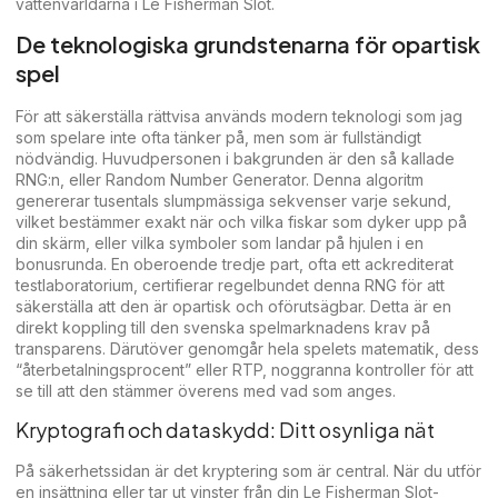
vattenvärldarna i Le Fisherman Slot.
De teknologiska grundstenarna för opartisk
spel
För att säkerställa rättvisa används modern teknologi som jag
som spelare inte ofta tänker på, men som är fullständigt
nödvändig. Huvudpersonen i bakgrunden är den så kallade
RNG:n, eller Random Number Generator. Denna algoritm
genererar tusentals slumpmässiga sekvenser varje sekund,
vilket bestämmer exakt när och vilka fiskar som dyker upp på
din skärm, eller vilka symboler som landar på hjulen i en
bonusrunda. En oberoende tredje part, ofta ett ackrediterat
testlaboratorium, certifierar regelbundet denna RNG för att
säkerställa att den är opartisk och oförutsägbar. Detta är en
direkt koppling till den svenska spelmarknadens krav på
transparens. Därutöver genomgår hela spelets matematik, dess
“återbetalningsprocent” eller RTP, noggranna kontroller för att
se till att den stämmer överens med vad som anges.
Kryptografi och dataskydd: Ditt osynliga nät
På säkerhetssidan är det kryptering som är central. När du utför
en insättning eller tar ut vinster från din Le Fisherman Slot-