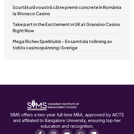
Scurtătură voastră către premii concrete în România
la Wonaco Casino
Take part in the Excitement in UK at Gransino Casino
Right Now
Mega Riches Spelklubb – En samtida tolkning av
tidlös casinospänning i Sverige
SIMS offers a two-year full-time MBA, approved by AICTE
and affiliated to Bangalore University, ensuring top-tier
education and recognition.