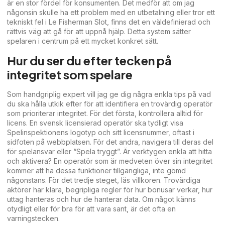
är en stor fördel för konsumenten. Det medför att om jag
någonsin skulle ha ett problem med en utbetalning eller tror ett
tekniskt fel i Le Fisherman Slot, finns det en väldefinierad och
rättvis väg att gå för att uppnå hjälp. Detta system sätter
spelaren i centrum på ett mycket konkret sätt.
Hur du ser du efter tecken på
integritet som spelare
Som handgriplig expert vill jag ge dig några enkla tips på vad
du ska hålla utkik efter för att identifiera en trovärdig operatör
som prioriterar integritet. För det första, kontrollera alltid för
licens. En svensk licensierad operatör ska tydligt visa
Spelinspektionens logotyp och sitt licensnummer, oftast i
sidfoten på webbplatsen. För det andra, navigera till deras del
för spelansvar eller “Spela tryggt”. Är verktygen enkla att hitta
och aktivera? En operatör som är medveten över sin integritet
kommer att ha dessa funktioner tillgängliga, inte gömd
någonstans. För det tredje steget, läs villkoren. Trovärdiga
aktörer har klara, begripliga regler för hur bonusar verkar, hur
uttag hanteras och hur de hanterar data. Om något känns
otydligt eller för bra för att vara sant, är det ofta en
varningstecken.