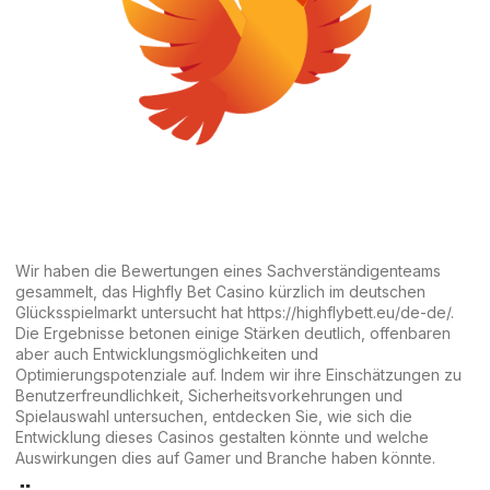
Wir haben die Bewertungen eines Sachverständigenteams
gesammelt, das Highfly Bet Casino kürzlich im deutschen
Glücksspielmarkt untersucht hat
https://highflybett.eu/de-de/
.
Die Ergebnisse betonen einige Stärken deutlich, offenbaren
aber auch Entwicklungsmöglichkeiten und
Optimierungspotenziale auf. Indem wir ihre Einschätzungen zu
Benutzerfreundlichkeit, Sicherheitsvorkehrungen und
Spielauswahl untersuchen, entdecken Sie, wie sich die
Entwicklung dieses Casinos gestalten könnte und welche
Auswirkungen dies auf Gamer und Branche haben könnte.