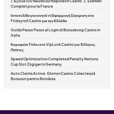
J’ai joué 100 heures sur Napoleon Casino : L’Examen
Complet pour la France
Ιστοσελίδα για κινητά vs Εφαρμογή Σύγκριση στο
Fridayroll Casino για την Ελλάδα
Guida Passo Passo al Login di Bonuskong Casino in
Italia
Κορυφαία Τίτλοι στο VipLuck Casino για Έλληνες
Παίκτες
Speed Optimization Completed Penalty Nations
Cup Slot Zügiger in Germany
Auto Claims Active: Glorion Casino Colectează
Bonusuri pentru România