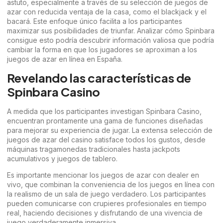
astuto, especialmente a través de su selección de juegos de
azar con reducida ventaja de la casa, como el blackjack y el
bacará. Este enfoque único facilita a los participantes
maximizar sus posibilidades de triunfar. Analizar cómo Spinbara
consigue esto podría descubrir información valiosa que podría
cambiar la forma en que los jugadores se aproximan a los
juegos de azar en línea en España.
Revelando las características de
Spinbara Casino
A medida que los participantes investigan Spinbara Casino,
encuentran prontamente una gama de funciones diseñadas
para mejorar su experiencia de jugar. La extensa selección de
juegos de azar del casino satisface todos los gustos, desde
máquinas tragamonedas tradicionales hasta jackpots
acumulativos y juegos de tablero.
Es importante mencionar los juegos de azar con dealer en
vivo, que combinan la conveniencia de los juegos en línea con
la realismo de un sala de juego verdadero. Los participantes
pueden comunicarse con crupieres profesionales en tiempo
real, haciendo decisiones y disfrutando de una vivencia de
juego verdaderamente inmersiva.