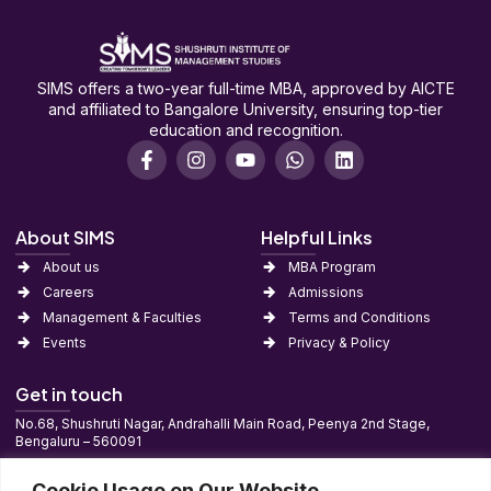
SIMS offers a two-year full-time MBA, approved by AICTE
and affiliated to Bangalore University, ensuring top-tier
education and recognition.
About SIMS
Helpful Links
About us
MBA Program
Careers
Admissions
Management & Faculties
Terms and Conditions
Events
Privacy & Policy
Get in touch
No.68, Shushruti Nagar, Andrahalli Main Road, Peenya 2nd Stage,
Bengaluru – 560091
shushrutisims@gmail.com
Cookie Usage on Our Website