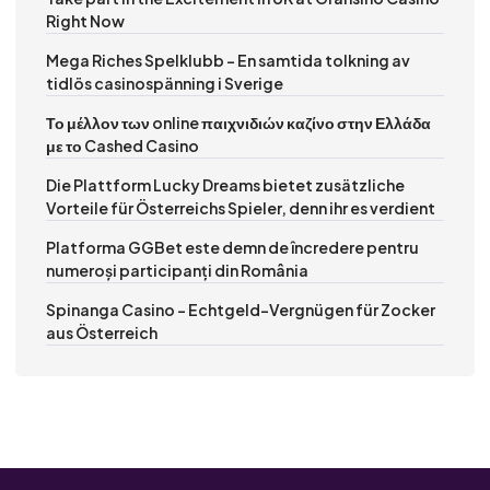
Right Now
Mega Riches Spelklubb – En samtida tolkning av
tidlös casinospänning i Sverige
Το μέλλον των online παιχνιδιών καζίνο στην Ελλάδα
με το Cashed Casino
Die Plattform Lucky Dreams bietet zusätzliche
Vorteile für Österreichs Spieler, denn ihr es verdient
Platforma GGBet este demn de încredere pentru
numeroși participanți din România
Spinanga Casino – Echtgeld-Vergnügen für Zocker
aus Österreich