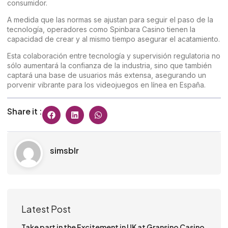
consumidor.
A medida que las normas se ajustan para seguir el paso de la
tecnología, operadores como Spinbara Casino tienen la
capacidad de crear y al mismo tiempo asegurar el acatamiento.
Esta colaboración entre tecnología y supervisión regulatoria no
sólo aumentará la confianza de la industria, sino que también
captará una base de usuarios más extensa, asegurando un
porvenir vibrante para los videojuegos en línea en España.
Share it :
simsblr
Latest Post
Take part in the Excitement in UK at Gransino Casino