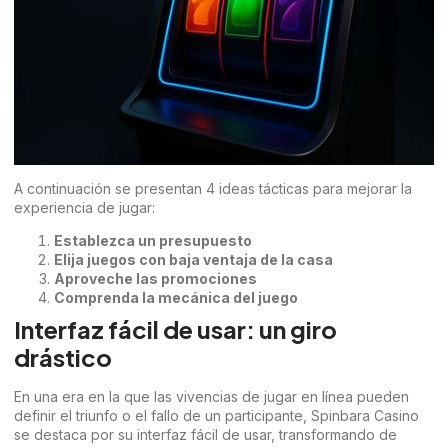
A continuación se presentan 4 ideas tácticas para mejorar la
experiencia de jugar:
Establezca un presupuesto
Elija juegos con baja ventaja de la casa
Aproveche las promociones
Comprenda la mecánica del juego
Interfaz fácil de usar: un giro
drástico
En una era en la que las vivencias de jugar en línea pueden
definir el triunfo o el fallo de un participante, Spinbara Casino
se destaca por su interfaz fácil de usar, transformando de