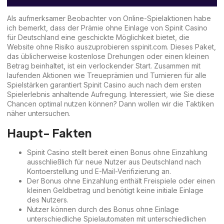
Als aufmerksamer Beobachter von Online-Spielaktionen habe
ich bemerkt, dass der Prämie ohne Einlage von Spinit Casino
für Deutschland eine geschickte Möglichkeit bietet, die
Website ohne Risiko auszuprobieren
sspinit.com
. Dieses Paket,
das üblicherweise kostenlose Drehungen oder einen kleinen
Betrag beinhaltet, ist ein verlockender Start. Zusammen mit
laufenden Aktionen wie Treueprämien und Turnieren für alle
Spielstärken garantiert Spinit Casino auch nach dem ersten
Spielerlebnis anhaltende Aufregung. Interessiert, wie Sie diese
Chancen optimal nutzen können? Dann wollen wir die Taktiken
näher untersuchen.
Haupt- Fakten
Spinit Casino stellt bereit einen Bonus ohne Einzahlung
ausschließlich für neue Nutzer aus Deutschland nach
Kontoerstellung und E-Mail-Verifizierung an.
Der Bonus ohne Einzahlung enthält Freispiele oder einen
kleinen Geldbetrag und benötigt keine initiale Einlage
des Nutzers.
Nutzer können durch des Bonus ohne Einlage
unterschiedliche Spielautomaten mit unterschiedlichen