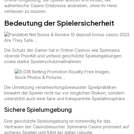
authentische Casino-Erlebnisse anstreben, ohne ihr Heim
verlassen zu müssen.
Bedeutung der Spielersicherheit
Die Schutz der Gamer hat in Online-Casinos wie Spinmama
oberste Priorität und umfasst geschützte Spielumgebungen
sowie starke Spielerschutzmaßnahmen.
Die Umsetzung verantwortungsbewusster Spielpraktiken
bewahrt die Spieler nicht nur vor möglichen Risiken, sondern
unterstützt auch eine faire und transparente Spielatmosphäre.
Sichere Spielumgebung
Eine geschützte Spielumgebung ist notwendig für das
Vertrauen der Casinobesucher. Spinmama Casino priorisiert auf
sicheres Spielen und führt ein daher robuste