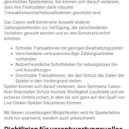
geschütztes Spielerlebnis. Sie können sich darauf verlassen,
dass ihre Finanzdaten dank robuster
Transaktionssicherheitsmaßnahmen geschützt sind.
Das Casino stellt bereit eine Auswahl anderer
Zahlungsmethoden zur Verfügung, die verschiedenen
Vorlieben gerecht werden und so den Benutzerkomfort
erhöhen.
Schnelle Transaktionen mit geringen Bearbeitungszeiten
Verschiedene vertrauenswürdige Zahlungsanbieter
vorhanden
Nutzerfreundliche Schnittstellen für reibungsloses Ein-
und Auszahlungen
Geschützte Transaktionen, die den Schutz der Daten der
Spieler in den Vordergrund stellen.
Spieler können sich darauf verlassen, dass Spinmama Casino
ihrer finanziellen Schutz höchste Wichtigkeit zuschreibt und ein
sicheres Umfeld sichert, in dem sie sich ganz auf den Spaß von
Live-Dealer-Spielen fokussieren können.
Mit diesen zuverlässigen Möglichkeiten wird ihr Spielerlebnis
nicht nur spannend, sondern auch unbeschwert.
Richtlinien für verantwortungsvolles