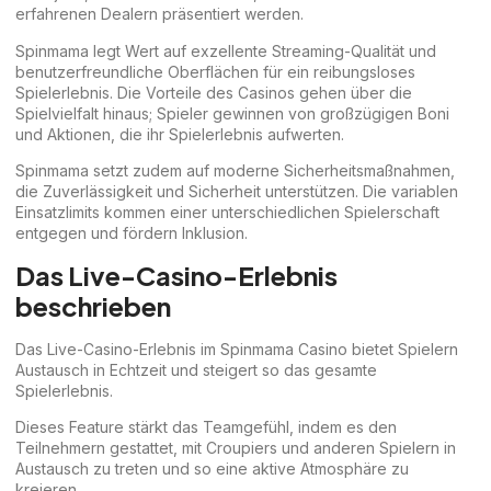
erfahrenen Dealern präsentiert werden.
Spinmama legt Wert auf exzellente Streaming-Qualität und
benutzerfreundliche Oberflächen für ein reibungsloses
Spielerlebnis. Die Vorteile des Casinos gehen über die
Spielvielfalt hinaus; Spieler gewinnen von großzügigen Boni
und Aktionen, die ihr Spielerlebnis aufwerten.
Spinmama setzt zudem auf moderne Sicherheitsmaßnahmen,
die Zuverlässigkeit und Sicherheit unterstützen. Die variablen
Einsatzlimits kommen einer unterschiedlichen Spielerschaft
entgegen und fördern Inklusion.
Das Live-Casino-Erlebnis
beschrieben
Das Live-Casino-Erlebnis im Spinmama Casino bietet Spielern
Austausch in Echtzeit und steigert so das gesamte
Spielerlebnis.
Dieses Feature stärkt das Teamgefühl, indem es den
Teilnehmern gestattet, mit Croupiers und anderen Spielern in
Austausch zu treten und so eine aktive Atmosphäre zu
kreieren.