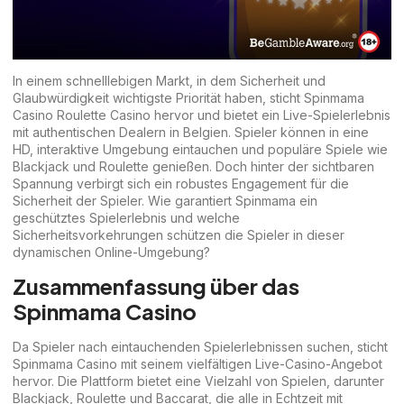
In einem schnelllebigen Markt, in dem Sicherheit und
Glaubwürdigkeit wichtigste Priorität haben, sticht
Spinmama
Casino Roulette
Casino hervor und bietet ein Live-Spielerlebnis
mit authentischen Dealern in Belgien. Spieler können in eine
HD, interaktive Umgebung eintauchen und populäre Spiele wie
Blackjack und Roulette genießen. Doch hinter der sichtbaren
Spannung verbirgt sich ein robustes Engagement für die
Sicherheit der Spieler. Wie garantiert Spinmama ein
geschütztes Spielerlebnis und welche
Sicherheitsvorkehrungen schützen die Spieler in dieser
dynamischen Online-Umgebung?
Zusammenfassung über das
Spinmama Casino
Da Spieler nach eintauchenden Spielerlebnissen suchen, sticht
Spinmama Casino mit seinem vielfältigen Live-Casino-Angebot
hervor. Die Plattform bietet eine Vielzahl von Spielen, darunter
Blackjack, Roulette und Baccarat, die alle in Echtzeit mit