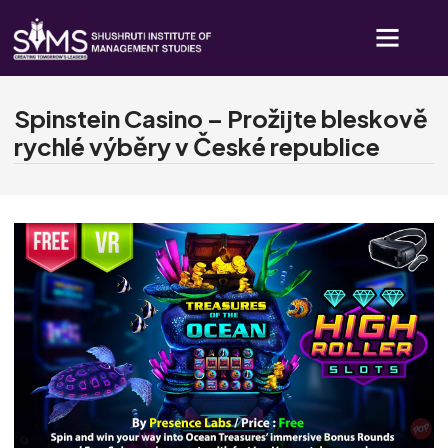
Spinstein Casino – Prožijte bleskově
rychlé výběry v České republice