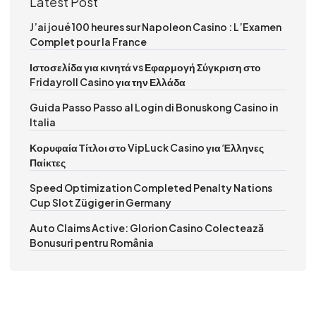
Latest Post
J’ai joué 100 heures sur Napoleon Casino : L’Examen
Complet pour la France
Ιστοσελίδα για κινητά vs Εφαρμογή Σύγκριση στο
Fridayroll Casino για την Ελλάδα
Guida Passo Passo al Login di Bonuskong Casino in
Italia
Κορυφαία Τίτλοι στο VipLuck Casino για Έλληνες
Παίκτες
Speed Optimization Completed Penalty Nations
Cup Slot Zügiger in Germany
Auto Claims Active: Glorion Casino Colectează
Bonusuri pentru România