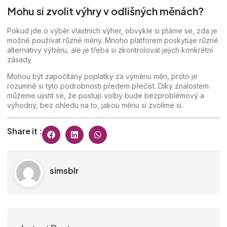
Mohu si zvolit výhry v odlišných měnách?
Pokud jde o výběr vlastních výher, obvykle si ptáme se, zda je
možné používat různé měny. Mnoho platforem poskytuje různé
alternativy výběru, ale je třeba si zkontrolovat jejich konkrétní
zásady.
Mohou být započítány poplatky za výměnu měn, proto je
rozumné si tyto podrobnosti předem přečíst. Díky znalostem
můžeme ujistit se, že postup volby bude bezproblémový a
výhodný, bez ohledu na to, jakou měnu si zvolíme si.
Share it :
simsblr