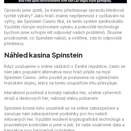
Opravdu jsme zjistili, že kasino představuje opravdu bleskově
rychlé výběry? Jako hráči známe nepříjemnost z vyčkávání na
výhry, ale Spinstein Casino říká, že tento systém zjednodušilo.
Využitím různým možnostem výběru a pokročilé technologii
bychom jsme schopni mít odpověď našich problémů. Zkusme
prozkoumat, co Spinstein nabízí, a ověříme, zda to odpovídá
představy.
Náhled kasina Spinstein
Když uvažujeme o online sázkách v České republice, často se
nám jako populární alternativa mezi hráči přijde na mysl
Spinstein Casino. Jeho pověst je postavena na výjimečném
hráčském dojmu, který na tomto soupeřícím trhu převyšuje.
Interaktivní prostředí a bohatý nabídka her, včetně výherních
strojů a deskových her, nabízejí stálou pobavení.
Spinstein kromě toho soustředí se na online zabezpečení a
zaručuje nám zabezpečené podmínky pro hru našich
milovaných her. Využitím moderní kryptografické technologii a
pravidelným kontrolám si jsme si jisti, že naše soukromé data a
transakce jsou bezpečně ochráněny.