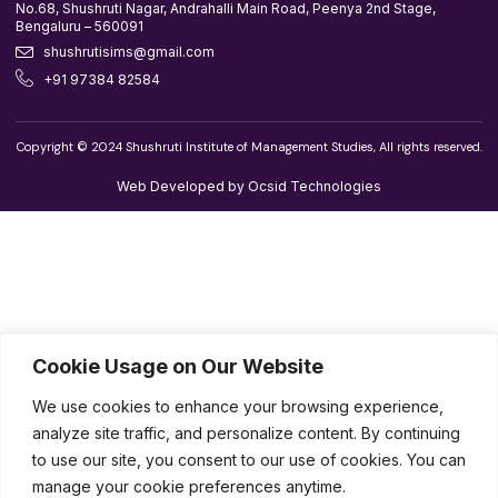
No.68, Shushruti Nagar, Andrahalli Main Road, Peenya 2nd Stage,
Bengaluru – 560091
shushrutisims@gmail.com
+91 97384 82584
Copyright © 2024 Shushruti Institute of Management Studies, All rights reserved.
Web Developed by Ocsid Technologies
Cookie Usage on Our Website
We use cookies to enhance your browsing experience,
analyze site traffic, and personalize content. By continuing
to use our site, you consent to our use of cookies. You can
manage your cookie preferences anytime.