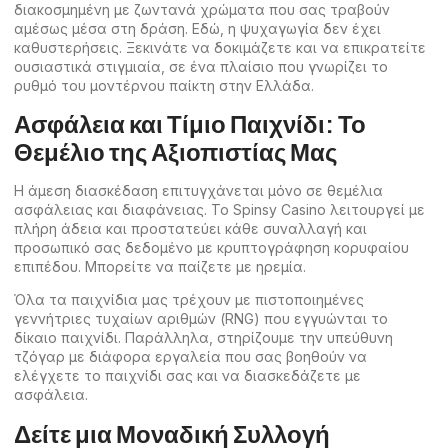
διακοσμημένη με ζωντανά χρώματα που σας τραβούν
αμέσως μέσα στη δράση. Εδώ, η ψυχαγωγία δεν έχει
καθυστερήσεις. Ξεκινάτε να δοκιμάζετε και να επικρατείτε
ουσιαστικά στιγμιαία, σε ένα πλαίσιο που γνωρίζει το
ρυθμό του μοντέρνου παίκτη στην Ελλάδα.
Ασφάλεια και Τίμιο Παιχνίδι: Το
Θεμέλιο της Αξιοπιστίας Μας
Η άμεση διασκέδαση επιτυγχάνεται μόνο σε θεμέλια
ασφάλειας και διαφάνειας. Το Spinsy Casino λειτουργεί με
πλήρη άδεια και προστατεύει κάθε συναλλαγή και
προσωπικό σας δεδομένο με κρυπτογράφηση κορυφαίου
επιπέδου. Μπορείτε να παίζετε με ηρεμία.
Όλα τα παιχνίδια μας τρέχουν με πιστοποιημένες
γεννήτριες τυχαίων αριθμών (RNG) που εγγυώνται το
δίκαιο παιχνίδι. Παράλληλα, στηρίζουμε την υπεύθυνη
τζόγαρ με διάφορα εργαλεία που σας βοηθούν να
ελέγχετε το παιχνίδι σας και να διασκεδάζετε με
ασφάλεια.
Δείτε μια Μοναδική Συλλογή