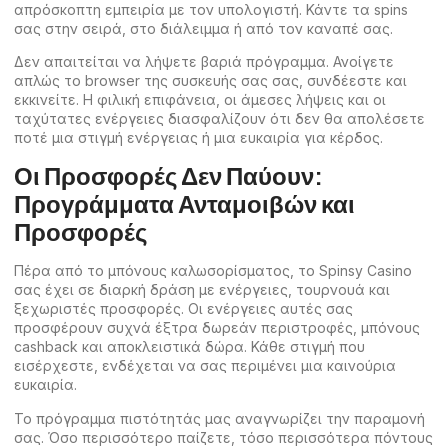
απρόσκοπτη εμπειρία με τον υπολογιστή. Κάντε τα spins
σας στην σειρά, στο διάλειμμα ή από τον καναπέ σας.
Δεν απαιτείται να λήψετε βαριά πρόγραμμα. Ανοίγετε
απλώς το browser της συσκευής σας σας, συνδέεστε και
εκκινείτε. Η φιλική επιφάνεια, οι άμεσες λήψεις και οι
ταχύτατες ενέργειες διασφαλίζουν ότι δεν θα απολέσετε
ποτέ μια στιγμή ενέργειας ή μια ευκαιρία για κέρδος.
Οι Προσφορές Δεν Παύουν:
Προγράμματα Ανταμοιβών και
Προσφορές
Πέρα από το μπόνους καλωσορίσματος, το Spinsy Casino
σας έχει σε διαρκή δράση με ενέργειες, τουρνουά και
ξεχωριστές προσφορές. Οι ενέργειες αυτές σας
προσφέρουν συχνά έξτρα δωρεάν περιστροφές, μπόνους
cashback και αποκλειστικά δώρα. Κάθε στιγμή που
εισέρχεστε, ενδέχεται να σας περιμένει μια καινούρια
ευκαιρία.
Το πρόγραμμα πιστότητάς μας αναγνωρίζει την παραμονή
σας. Όσο περισσότερο παίζετε, τόσο περισσότερα πόντους