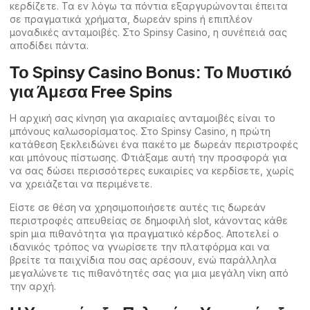
κερδίζετε. Τα εν λόγω τα πόντια εξαργυρώνονται έπειτα
σε πραγματικά χρήματα, δωρεάν spins ή επιπλέον
μοναδικές ανταμοιβές. Στο Spinsy Casino, η συνέπειά σας
αποδίδει πάντα.
Το Spinsy Casino Bonus: Το Μυστικό
για Άμεσα Free Spins
Η αρχική σας κίνηση για ακαριαίες ανταμοιβές είναι το
μπόνους καλωσορίσματος. Στο Spinsy Casino, η πρώτη
κατάθεση ξεκλειδώνει ένα πακέτο με δωρεάν περιστροφές
και μπόνους πίστωσης. Φτιάξαμε αυτή την προσφορά για
να σας δώσει περισσότερες ευκαιρίες να κερδίσετε, χωρίς
να χρειάζεται να περιμένετε.
Είστε σε θέση να χρησιμοποιήσετε αυτές τις δωρεάν
περιστροφές απευθείας σε δημοφιλή slot, κάνοντας κάθε
spin μια πιθανότητα για πραγματικό κέρδος. Αποτελεί ο
ιδανικός τρόπος να γνωρίσετε την πλατφόρμα και να
βρείτε τα παιχνίδια που σας αρέσουν, ενώ παράλληλα
μεγαλώνετε τις πιθανότητές σας για μια μεγάλη νίκη από
την αρχή.