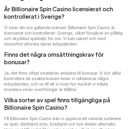
Är Billionaire Spin Casino licensierat och
kontrollerat i Sverige?
Vi inser din oro gällande licenser. Billionaire Spin Casino är
licensierat och kontrollerat i Sverige, vilket försäkrar en pålitlig
och skyddad spelmiljö för oss. Vi kan säkert och med
sinnesfrid utforska deras erbjudanden.
Finns det några omsättningskrav för
bonusar?
Ja, det finns oftast insatskrav anslutna till bonusar. Vi bör alltid
kontrollera de exakta kraven innan vi reklamerar några
erbjudanden, och se till att vi inser hur mycket vi måste
investera innan överföringar är tillåtna.
Vilka sorter av spel finns tillgängliga på
Billionaire Spin Casino?
På Billionaire Spin Casino kan vi uppleva ett varierat sortiment
av spel, däribland slots, brädspel och live dealer-alternativ.