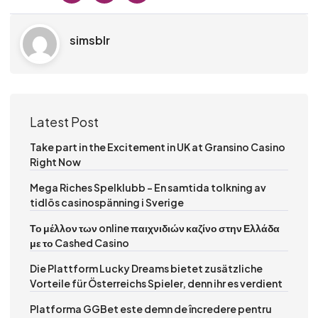
simsblr
Latest Post
Take part in the Excitement in UK at Gransino Casino
Right Now
Mega Riches Spelklubb – En samtida tolkning av
tidlös casinospänning i Sverige
Το μέλλον των online παιχνιδιών καζίνο στην Ελλάδα
με το Cashed Casino
Die Plattform Lucky Dreams bietet zusätzliche
Vorteile für Österreichs Spieler, denn ihr es verdient
Platforma GGBet este demn de încredere pentru