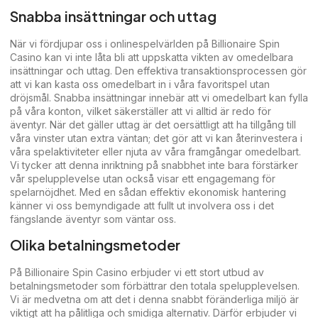
Snabba insättningar och uttag
När vi fördjupar oss i onlinespelvärlden på Billionaire Spin
Casino kan vi inte låta bli att uppskatta vikten av omedelbara
insättningar och uttag. Den effektiva transaktionsprocessen gör
att vi kan kasta oss omedelbart in i våra favoritspel utan
dröjsmål. Snabba insättningar innebär att vi omedelbart kan fylla
på våra konton, vilket säkerställer att vi alltid är redo för
äventyr. När det gäller uttag är det oersättligt att ha tillgång till
våra vinster utan extra väntan; det gör att vi kan återinvestera i
våra spelaktiviteter eller njuta av våra framgångar omedelbart.
Vi tycker att denna inriktning på snabbhet inte bara förstärker
vår spelupplevelse utan också visar ett engagemang för
spelarnöjdhet. Med en sådan effektiv ekonomisk hantering
känner vi oss bemyndigade att fullt ut involvera oss i det
fängslande äventyr som väntar oss.
Olika betalningsmetoder
På Billionaire Spin Casino erbjuder vi ett stort utbud av
betalningsmetoder som förbättrar den totala spelupplevelsen.
Vi är medvetna om att det i denna snabbt föränderliga miljö är
viktigt att ha pålitliga och smidiga alternativ. Därför erbjuder vi