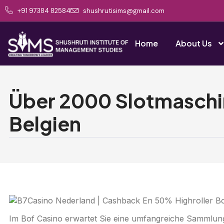
+91 97384 82584
shushrutisims@gmail.com
Home
About Us
Über 2000 Slotmaschin
Belgien
Im Bof Casino erwartet Sie eine umfangreiche Sammlun