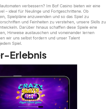
lautomaten verbessern? Im Bof Casino bieten wir eine
l – ideal für Neulinge und Fortgeschrittene. Ob
u ein, Spielpläne anzuwenden und so das Spiel zu
rschriften und Feinheiten zu verstehen, unsere Skills zu
ntwickeln. Darüber hinaus schaffen diese Spiele eine
alten, Hinweise austauschen und voneinander lernen
en wir uns selbst fordern und unser Talent
jedem Spiel.
r-Erlebnis