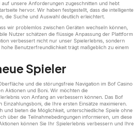
ell auf unsere Anforderungen zugeschnitten und hebt
rtseite hervor. Wir haben festgestellt, dass die intelligente
en, die Suche und Auswahl deutlich erleichtert.
 dass wir problemlos zwischen Geräten wechseln können,
ile Nutzer schätzen die flüssige Anpassung der Plattform
tion verbessert nicht nur unser Spielerlebnis, sondern
 hohe Benutzerfreundlichkeit trägt maßgeblich zu einem
neue Spieler
berfläche und die störungsfreie Navigation im Bof Casino
ven Aktionen und Boni. Wir möchten die
lerlebnis von Anfang an verbessern können. Das Bof
h Einzahlungsboni, die Ihre ersten Einsätze maximieren.
 und bieten die Möglichkeit, unterschiedliche Spiele ohne
 sich über die Teilnahmebedingungen informieren, um diese
ktionen können Sie Ihr Spielerlebnis verbessern und Ihre