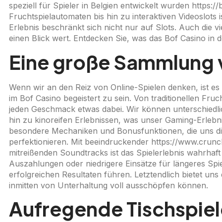
speziell für Spieler in Belgien entwickelt wurden
https:/
Fruchtspielautomaten bis hin zu interaktiven Videoslots
Erlebnis beschränkt sich nicht nur auf Slots. Auch die v
einen Blick wert. Entdecken Sie, was das Bof Casino in
Eine große Sammlung 
Wenn wir an den Reiz von Online-Spielen denken, ist es
im Bof Casino begeistert zu sein. Von traditionellen Fr
jeden Geschmack etwas dabei. Wir können unterschiedli
hin zu kinoreifen Erlebnissen, was unser Gaming-Erlebn
besondere Mechaniken und Bonusfunktionen, die uns die
perfektionieren. Mit beeindruckender
https://www.crun
mitreißenden Soundtracks ist das Spielerlebnis wahrhaft
Auszahlungen oder niedrigere Einsätze für längeres Spi
erfolgreichen Resultaten führen. Letztendlich bietet uns
inmitten von Unterhaltung voll ausschöpfen können.
Aufregende Tischspiele