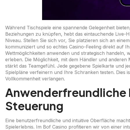
Während Tischspiele eine spannende Gelegenheit bieten
Beziehungen zu knüpfen, hebt das eintauchende Live-Hän
Niveau. Stellen Sie sich vor, Sie platzieren sich an eine
kommuniziert und so echtes Casino-Feeling direkt auf Ihr
Wettmöglichkeiten anwenden und strategisch handeln, wä
erleben. Die Möglichkeit, mit dem Händler und anderen M
stärkt das Teamgefühl. Jede gegebene Spielkarte und je
Spielpläne verfeinern und Ihre Schranken testen. Dies ist 
Vollkommenheit verlangen.
Anwenderfreundliche 
Steuerung
Eine benutzerfreundliche und intuitive Oberfläche mach
Spielerlebnis. Im Bof Casino profitieren wir von einer int