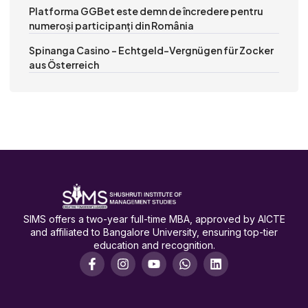
Platforma GGBet este demn de încredere pentru
numeroși participanți din România
Spinanga Casino – Echtgeld-Vergnügen für Zocker
aus Österreich
SIMS offers a two-year full-time MBA, approved by AICTE
and affiliated to Bangalore University, ensuring top-tier
education and recognition.