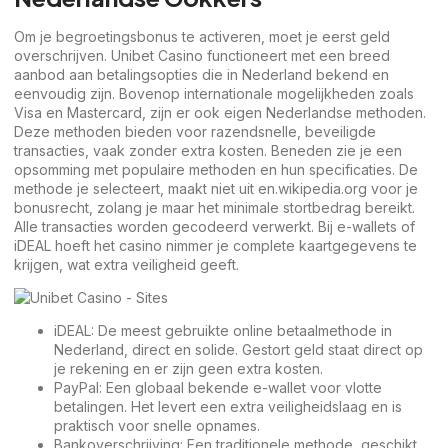
Om je begroetingsbonus te activeren, moet je eerst geld
overschrijven. Unibet Casino functioneert met een breed
aanbod aan betalingsopties die in Nederland bekend en
eenvoudig zijn. Bovenop internationale mogelijkheden zoals
Visa en Mastercard, zijn er ook eigen Nederlandse methoden.
Deze methoden bieden voor razendsnelle, beveiligde
transacties, vaak zonder extra kosten. Beneden zie je een
opsomming met populaire methoden en hun specificaties. De
methode je selecteert, maakt niet uit
en.wikipedia.org
voor je
bonusrecht, zolang je maar het minimale stortbedrag bereikt.
Alle transacties worden gecodeerd verwerkt. Bij e-wallets of
iDEAL hoeft het casino nimmer je complete kaartgegevens te
krijgen, wat extra veiligheid geeft.
iDEAL: De meest gebruikte online betaalmethode in
Nederland, direct en solide. Gestort geld staat direct op
je rekening en er zijn geen extra kosten.
PayPal: Een globaal bekende e-wallet voor vlotte
betalingen. Het levert een extra veiligheidslaag en is
praktisch voor snelle opnames.
Bankoverschrijving: Een traditionele methode, geschikt