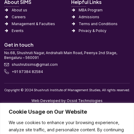
About SIMS
Helpful Links
About us
MBA Program
Careers
Admissions
Management & Faculties
Terms and Conditions
Events
Privacy & Policy
Get in touch
No.68, Shushruti Nagar, Andrahalli Main Road, Peenya 2nd Stage,
Bengaluru – 560091
shushrutisims@gmail.com
+91 97384 82584
Copyright © 2024 Shushruti Institute of Management Studies, All rights reserved.
Web Developed by Ocsid Technologies
Cookie Usage on Our Website
We use cookies to enhance your browsing experience,
analyze site traffic, and personalize content. By continuing