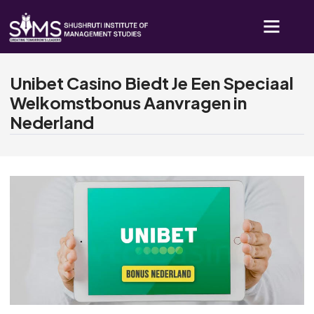
Unibet Casino Biedt Je Een Speciaal
Welkomstbonus Aanvragen in
Nederland