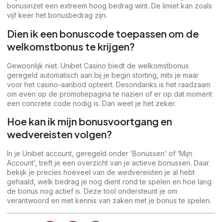
bonusinzet een extreem hoog bedrag wint. De limiet kan zoals
vijf keer het bonusbedrag zijn.
Dien ik een bonuscode toepassen om de
welkomstbonus te krijgen?
Gewoonlijk niet. Unibet Casino biedt de welkomstbonus
geregeld automatisch aan bij je begin storting, mits je maar
voor het casino-aanbod opteert. Desondanks is het raadzaam
om even op de promotiepagina te nazien of er op dat moment
een concrete code nodig is. Dan weet je het zeker.
Hoe kan ik mijn bonusvoortgang en
wedvereisten volgen?
In je Unibet account, geregeld onder ‘Bonussen’ of ‘Mijn
Account’, treft je een overzicht van je actieve bonussen. Daar
bekijk je precies hoeveel van de wedvereisten je al hebt
gehaald, welk bedrag je nog dient rond te spelen en hoe lang
de bonus nog actief is. Deze tool ondersteunt je om
verantwoord en met kennis van zaken met je bonus te spelen.