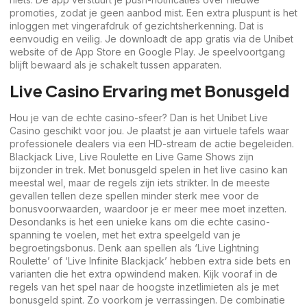
promoties, zodat je geen aanbod mist. Een extra pluspunt is het
inloggen met vingerafdruk of gezichtsherkenning. Dat is
eenvoudig en veilig. Je downloadt de app gratis via de Unibet
website of de App Store en Google Play. Je speelvoortgang
blijft bewaard als je schakelt tussen apparaten.
Live Casino Ervaring met Bonusgeld
Hou je van de echte casino-sfeer? Dan is het Unibet Live
Casino geschikt voor jou. Je plaatst je aan virtuele tafels waar
professionele dealers via een HD-stream de actie begeleiden.
Blackjack Live, Live Roulette en Live Game Shows zijn
bijzonder in trek. Met bonusgeld spelen in het live casino kan
meestal wel, maar de regels zijn iets strikter. In de meeste
gevallen tellen deze spellen minder sterk mee voor de
bonusvoorwaarden, waardoor je er meer mee moet inzetten.
Desondanks is het een unieke kans om die echte casino-
spanning te voelen, met het extra speelgeld van je
begroetingsbonus. Denk aan spellen als ‘Live Lightning
Roulette’ of ‘Live Infinite Blackjack’ hebben extra side bets en
varianten die het extra opwindend maken. Kijk vooraf in de
regels van het spel naar de hoogste inzetlimieten als je met
bonusgeld spint. Zo voorkom je verrassingen. De combinatie