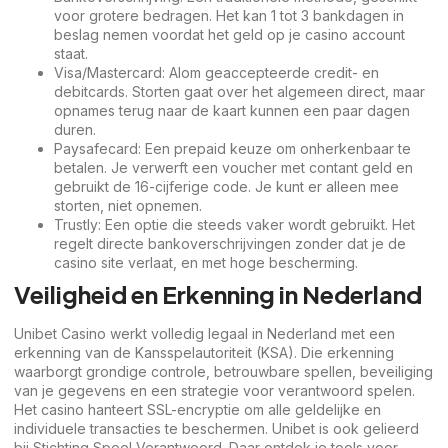
voor grotere bedragen. Het kan 1 tot 3 bankdagen in
beslag nemen voordat het geld op je casino account
staat.
Visa/Mastercard: Alom geaccepteerde credit- en
debitcards. Storten gaat over het algemeen direct, maar
opnames terug naar de kaart kunnen een paar dagen
duren.
Paysafecard: Een prepaid keuze om onherkenbaar te
betalen. Je verwerft een voucher met contant geld en
gebruikt de 16-cijferige code. Je kunt er alleen mee
storten, niet opnemen.
Trustly: Een optie die steeds vaker wordt gebruikt. Het
regelt directe bankoverschrijvingen zonder dat je de
casino site verlaat, en met hoge bescherming.
Veiligheid en Erkenning in Nederland
Unibet Casino werkt volledig legaal in Nederland met een
erkenning van de Kansspelautoriteit (KSA). Die erkenning
waarborgt grondige controle, betrouwbare spellen, beveiliging
van je gegevens en een strategie voor verantwoord spelen.
Het casino hanteert SSL-encryptie om alle geldelijke en
individuele transacties te beschermen. Unibet is ook gelieerd
bij Stichting Speel Verantwoord. Daar ontdek je tools voor