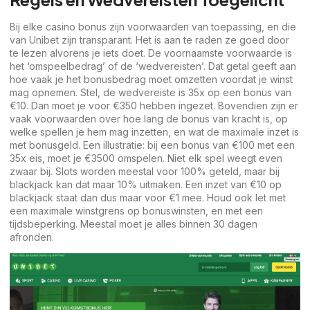
Bij elke casino bonus zijn voorwaarden van toepassing, en die
van Unibet zijn transparant. Het is aan te raden ze goed door
te lezen alvorens je iets doet. De voornaamste voorwaarde is
het ‘omspeelbedrag’ of de ‘wedvereisten’. Dat getal geeft aan
hoe vaak je het bonusbedrag moet omzetten voordat je winst
mag opnemen. Stel, de wedvereiste is 35x op een bonus van
€10. Dan moet je voor €350 hebben ingezet. Bovendien zijn er
vaak voorwaarden over hoe lang de bonus van kracht is, op
welke spellen je hem mag inzetten, en wat de maximale inzet is
met bonusgeld. Een illustratie: bij een bonus van €100 met een
35x eis, moet je €3500 omspelen. Niet elk spel weegt even
zwaar bij. Slots worden meestal voor 100% geteld, maar bij
blackjack kan dat maar 10% uitmaken. Een inzet van €10 op
blackjack staat dan dus maar voor €1 mee. Houd ook let met
een maximale winstgrens op bonuswinsten, en met een
tijdsbeperking. Meestal moet je alles binnen 30 dagen
afronden.