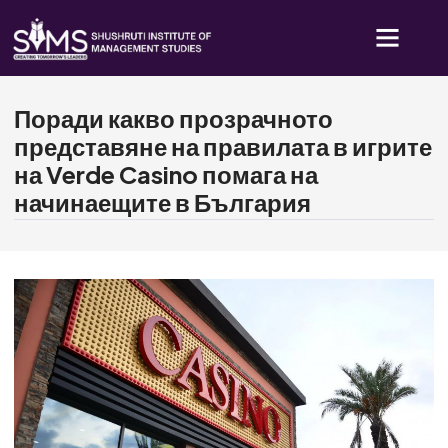
Поради какво прозрачното
представяне на правилата в игрите
на Verde Casino помага на
начинаещите в България