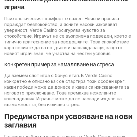
играча
Психологическият комфорт е важен. Неясни правила
пораждат безпокойство, а ясните насоки изковават
увереност. Verde Casino осигурява чувство за
спокойствие. Играчът не се възприема подведен, което е
типично притеснение за новодошлите. Това спокойствие
кара сесиите да са по-дълги и наслаждаващи, защото
новият играч знае, че участва на честни условия.
Конкретен пример за намаляване на стреса
Да вземем слот игра с бонус етап. В Verde Casino
конкретно е описано как се стартира този особен кръг,
какви победи може да донесе и какви са изискванията за
неговото приключване. Това премахва нежеланите
изненадвания. Играчът може да се наслади изцяло на
възможността, без излишно стрес.
Предимства при усвояване на нови
заглавия
Големият избор на игри вълнуващ е. Verde Casino прави