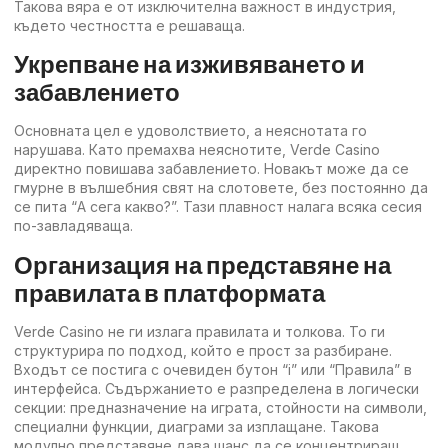
Такова вяра е от изключителна важност в индустрия,
където честността е решаваща.
Укрепване на изживяването и
забавлението
Основната цел е удоволствието, а неяснотата го
нарушава. Като премахва неяснотите, Verde Casino
директно повишава забавлението. Новакът може да се
гмурне в вълшебния свят на слотовете, без постоянно да
се пита “А сега какво?”. Тази плавност налага всяка сесия
по-завладяваща.
Организация на представяне на
правилата в платформата
Verde Casino не ги излага правилата и толкова. То ги
структурира по подход, който е прост за разбиране.
Входът се постига с очевиден бутон “i” или “Правила” в
интерфейса. Съдържанието е разпределена в логически
секции: предназначение на играта, стойности на символи,
специални функции, диаграми за изплащане. Такова
модулно представяне дава шанс да се концентрираш