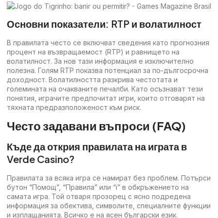
Основни показатели: RTP и волатилност
В правилата често се включват сведения като прогнозния
процент на възвращаемост (RTP) и равнището на
волатилност. За нов тази информация е изключително
полезна. Голям RTP показва потенциал за по-дългосрочна
доходност. Волатилността разкрива честотата и
големината на очакваните печалби. Като осъзнават тези
понятия, играчите предпочитат игри, които отговарят на
тяхната предразположеност към риск.
Често задавани въпроси (FAQ)
Къде да открия правилата на играта в
Verde Casino?
Правилата за всяка игра се намират без проблем. Потърси
бутон “Помощ”, “Правила” или “i” в обкръжението на
самата игра. Той отваря прозорец с ясно подредена
информация за обектива, символите, специалните функции
и изплащанията. Всичко е на ясен български език.