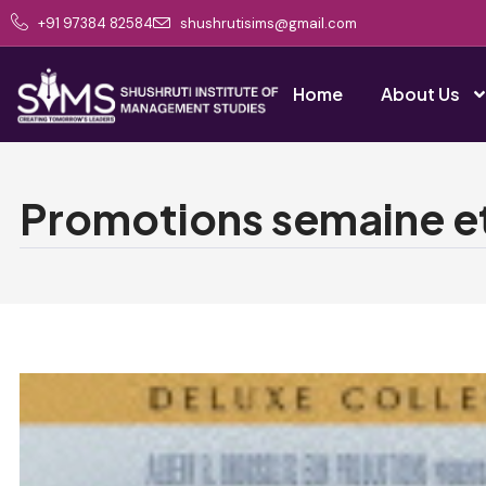
+91 97384 82584
shushrutisims@gmail.com
Home
About Us
Promotions semaine et