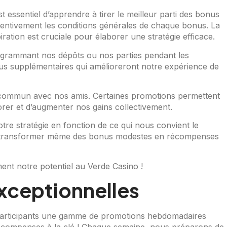
t essentiel d’apprendre à tirer le meilleur parti des bonus
entivement les conditions générales de chaque bonus. La
ation est cruciale pour élaborer une stratégie efficace.
rogrammant nos dépôts ou nos parties pendant les
s supplémentaires qui amélioreront notre expérience de
 commun avec nos amis. Certaines promotions permettent
orer et d’augmenter nos gains collectivement.
otre stratégie en fonction de ce qui nous convient le
ns transformer même des bonus modestes en récompenses
ent notre potentiel au Verde Casino !
xceptionnelles
 participants une gamme de promotions hebdomadaires