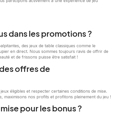
s participons activement à une expérience de jeu
lus dans les promotions ?
lpitantes, des jeux de table classiques comme le
oupier en direct. Nous sommes toujours ravis de offrir de
té et de frissons puisse être satisfait !
des offres de
jeux éligibles et respecter certaines conditions de mise.
, maximisons nos profits et profitons pleinement du jeu !
 mise pour les bonus ?