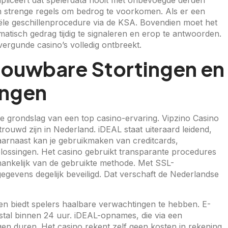
n strenge regels om bedrog te voorkomen. Als er een
iciële geschillenprocedure via de KSA. Bovendien moet het
atisch gedrag tijdig te signaleren en erop te antwoorden.
-vergunde casino’s volledig ontbreekt.
rouwbare Stortingen en
ingen
e grondslag van een top casino-ervaring. Vipzino Casino
rouwd zijn in Nederland. iDEAL staat uiteraard leidend,
aarnaast kan je gebruikmaken van creditcards,
lossingen. Het casino gebruikt transparante procedures
afhankelijk van de gebruikte methode. Met SSL-
 gegevens degelijk beveiligd. Dat verschaft de Nederlandse
en biedt spelers haalbare verwachtingen te hebben. E-
stal binnen 24 uur. iDEAL-opnames, die via een
en duren. Het casino rekent zelf geen kosten in rekening