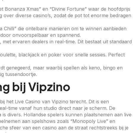
t Bonanza Xmas” en “Divine Fortune” waar de hoofdprijs
ing over diverse casino’s, zodat de pot tot enorme bedragen
 Chilli” die ontelbare manieren om te winnen aanbieden
hierdoor onvoorspelbaar en spannend.
met ervaren dealers in real-time. Dit bestaat uit standaard
oulette, blackjack en poker voor snelle sessies. Perfect
dt genegeerd, maar waarbij spellen als keno, bingo en
ig tussendoortje.
g bij Vipzino
ij het Live Casino van Vipzino terecht. Dit is een
eal-time vanaf hun studio direct naar je scherm. De
ma is divers. Hollandse spelers kunnen plaatsnemen aan live
f deelnemen aan spelshows zoals “Monopoly Live” en
he sfeer van een casino aan de straat rechtstreeks bij je