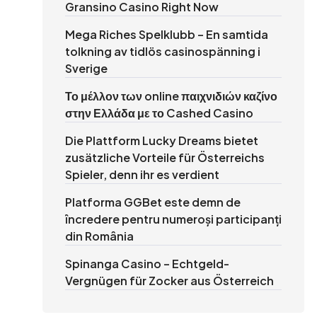
Gransino Casino Right Now
Mega Riches Spelklubb – En samtida
tolkning av tidlös casinospänning i
Sverige
Το μέλλον των online παιχνιδιών καζίνο
στην Ελλάδα με το Cashed Casino
Die Plattform Lucky Dreams bietet
zusätzliche Vorteile für Österreichs
Spieler, denn ihr es verdient
Platforma GGBet este demn de
încredere pentru numeroși participanți
din România
Spinanga Casino – Echtgeld-
Vergnügen für Zocker aus Österreich