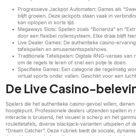
Progressieve Jackpot Automaten: Games als “Swee
blijft groeien. Deze jackpots staan vaak in verbind
kan oplopen in korte tijd.
Megaways Slots: Spellen zoals “Bonanza” en “Extra
door een flexibel rollensysteem. Elke draai blijft 
Live Dealer Games: De authentieke casino-ervaring, 
tafelspellen en amusementsspelshows.
Traditionele Tafelspelen: Digitale RNG-versies van r
om de regels te leren of snel een potje te doen.
Specifieke Games: Een categorie die regelmatig wor
virtual sports onder vallen. Geschikt voor een lucht
De Live Casino-belevin
Spelers die het authentieke casino-gevoel willen, dienen b
hoogtepunt. Professionele dealers uitzenden spellen in r
interactie is bruisend, het visueel is scherp en het gam
roulettetafels, diverse blackjack-varianten uitspelen o
“Dream Catcher”. Deze rubriek biedt de sociale, dynamisc