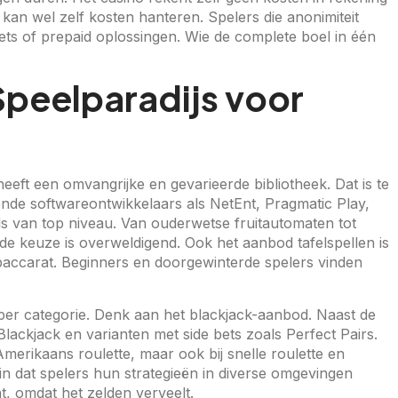
an wel zelf kosten hanteren. Spelers die anonimiteit
ets of prepaid oplossingen. Wie de complete boel in één
peelparadijs voor
heeft een omvangrijke en gevarieerde bibliotheek. Dat is te
e softwareontwikkelaars als NetEnt, Pragmatic Play,
els van top niveau. Van ouderwetse fruitautomaten tot
e keuze is overweldigend. Ook het aanbod tafelspellen is
n baccarat. Beginners en doorgewinterde spelers vinden
 per categorie. Denk aan het blackjack-aanbod. Naast de
 Blackjack en varianten met side bets zoals Perfect Pairs.
erikaans roulette, maar ook bij snelle roulette en
t in dat spelers hun strategieën in diverse omgevingen
, omdat het zelden verveelt.