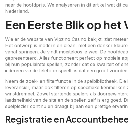
naar de hoofdprijs. We analyseren in dit artikel wat dit
Nederland.
Een Eerste Blik op het
Wie er de website van Vipzino Casino bekijkt, ziet metee
Het ontwerp is modern en clean, met een donker kleure
vanaf springen. Je vindt moeiteloos je weg. De hoofdcategor
gepresenteerd. Alles functioneert perfect op mobiele ap
bij hun populairste spellen, zonder dat de kwaliteit of s
iedereen via de telefoon speelt, is dat een groot voordeel
Neem de zoek- en filterfunctie in de spelbibliotheek. Die 
leverancier, maar ook filteren op specifieke kenmerke
winstdrempel. Zowel startende spelers als doorgewinterd
laadsnelheid van de site en de spellen zelf is erg goed. D
spelplezier continu en draagt bij aan een prettige ervarin
Registratie en Accountbehe