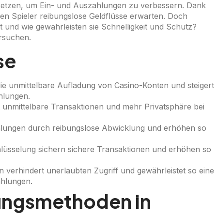
insetzen, um Ein- und Auszahlungen zu verbessern. Dank
nen Spieler reibungslose Geldflüsse erwarten. Doch
und wie gewährleisten sie Schnelligkeit und Schutz?
rsuchen.
se
die unmittelbare Aufladung von Casino-Konten und steigert
hlungen.
t unmittelbare Transaktionen und mehr Privatsphäre bei
ahlungen durch reibungslose Abwicklung und erhöhen so
lüsselung sichern sichere Transaktionen und erhöhen so
 verhindert unerlaubten Zugriff und gewährleistet so eine
ahlungen.
lungsmethoden in