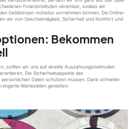
chiedenen Finanzinstituten vereinbar, sodass wir
talen Geldbörsen mühelos vornehmen können. Da Online-
en wir von Geschwindigkeit, Sicherheit und Komfort und
soptionen: Bekommen
ll
, sollten wir uns auf direkte Auszahlungsmethoden
rantieren. Die Sicherheitsaspekte des
e persönlichen Daten schützen müssen. Dank schneller
zögerte Wartezeiten genießen.