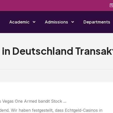
Academic
Admissions
Departments
in Deutschland Transak
dend. Wir haben festgestellt, dass
Echtgeld-Casino
s in