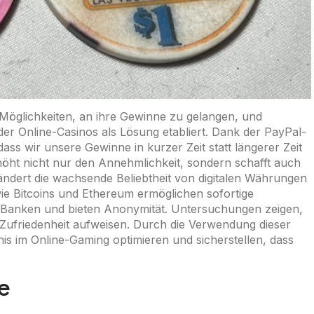
Möglichkeiten, an ihre Gewinne zu gelangen, und
er Online-Casinos als Lösung etabliert. Dank der PayPal-
ss wir unsere Gewinne in kurzer Zeit statt längerer Zeit
ht nicht nur den Annehmlichkeit, sondern schafft auch
ändert die wachsende Beliebtheit von digitalen Währungen
ie Bitcoins und Ethereum ermöglichen sofortige
er Banken und bieten Anonymität. Untersuchungen zeigen,
e Zufriedenheit aufweisen. Durch die Verwendung dieser
s im Online-Gaming optimieren und sicherstellen, dass
e