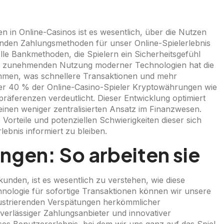
 in Online-Casinos ist es wesentlich, über die Nutzen
nden Zahlungsmethoden für unser Online-Spielerlebnis
lle Bankmethoden, die Spielern ein Sicherheitsgefühl
der zunehmenden Nutzung moderner Technologien hat die
men, was schnellere Transaktionen und mehr
ber 40 % der Online-Casino-Spieler Kryptowährungen wie
äferenzen verdeutlicht. Dieser Entwicklung optimiert
einen weniger zentralisierten Ansatz im Finanzwesen.
Vorteile und potenziellen Schwierigkeiten dieser sich
bnis informiert zu bleiben.
ngen: So arbeiten sie
unden, ist es wesentlich zu verstehen, wie diese
nologie für sofortige Transaktionen können wir unsere
rustrierenden Verspätungen herkömmlicher
rlässiger Zahlungsanbieter und innovativer
ses Benutzererlebnis, bei dem wir uns ganz auf das Spiel