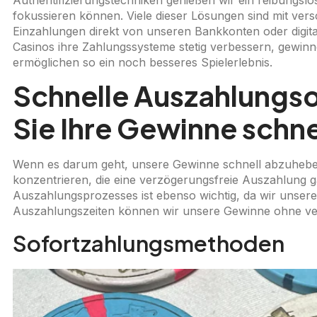
fokussieren können. Viele dieser Lösungen sind mit vers
Einzahlungen direkt von unseren Bankkonten oder digi
Casinos ihre Zahlungssysteme stetig verbessern, gewinn
ermöglichen so ein noch besseres Spielerlebnis.
Schnelle Auszahlung
Sie Ihre Gewinne schne
Wenn es darum geht, unsere Gewinne schnell abzuheben
konzentrieren, die eine verzögerungsfreie Auszahlung ga
Auszahlungsprozesses ist ebenso wichtig, da wir unser
Auszahlungszeiten können wir unsere Gewinne ohne ver
Sofortzahlungsmethoden