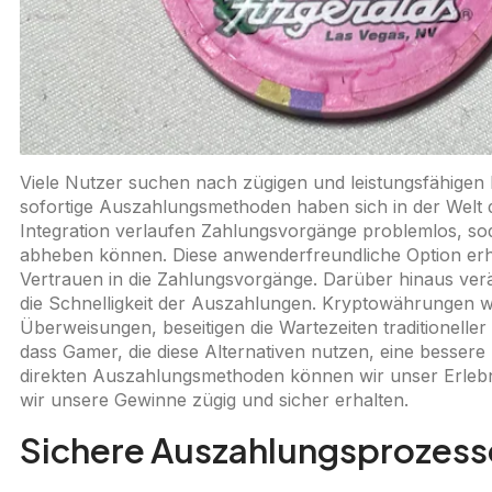
Viele Nutzer suchen nach zügigen und leistungsfähigen 
sofortige Auszahlungsmethoden haben sich in der Welt d
Integration verlaufen Zahlungsvorgänge problemlos, soda
abheben können. Diese anwenderfreundliche Option erhö
Vertrauen in die Zahlungsvorgänge. Darüber hinaus ver
die Schnelligkeit der Auszahlungen. Kryptowährungen w
Überweisungen, beseitigen die Wartezeiten traditionell
dass Gamer, die diese Alternativen nutzen, eine besser
direkten Auszahlungsmethoden können wir unser Erlebni
wir unsere Gewinne zügig und sicher erhalten.
Sichere Auszahlungsprozess