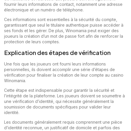
fournir leurs informations de contact, notamment une adresse
électronique et un numéro de téléphone.
Ces informations sont essentielles à la sécurité du compte,
garantissant que seul le titulaire authentique puisse accéder à
ses fonds et les gérer. De plus, Winomania peut exiger des
joueurs la création d’un mot de passe fort afin de renforcer la
protection de leurs comptes.
Explication des étapes de vérification
Une fois que les joueurs ont fourni leurs informations
personnelles, ils doivent accomplir une série d’étapes de
vérification pour finaliser la création de leur compte au casino
Winomania.
Cette étape est indispensable pour garantir la sécurité et
l’intégrité de la plateforme. Les joueurs doivent se soumettre à
une vérification d’identité, qui nécessite généralement la
soumission de documents spécifiques pour valider leur
identité.
Les documents généralement requis comprennent une pièce
d’identité reconnue, un justificatif de domicile et parfois des