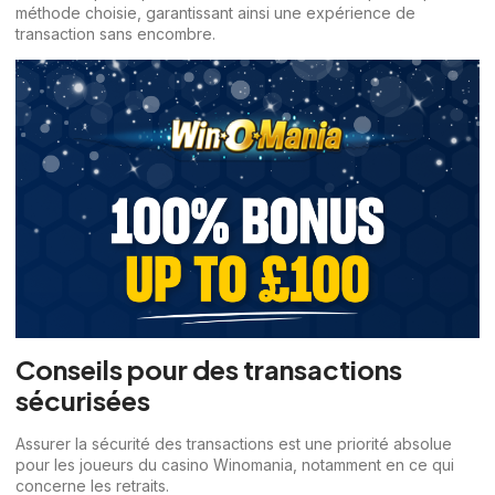
méthode choisie, garantissant ainsi une expérience de
transaction sans encombre.
Conseils pour des transactions
sécurisées
Assurer la sécurité des transactions est une priorité absolue
pour les joueurs du casino Winomania, notamment en ce qui
concerne les retraits.