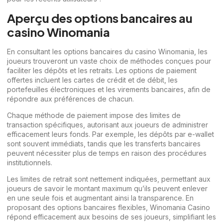
Aperçu des options bancaires au
casino Winomania
En consultant les options bancaires du casino Winomania, les
joueurs trouveront un vaste choix de méthodes conçues pour
faciliter les dépôts et les retraits. Les options de paiement
offertes incluent les cartes de crédit et de débit, les
portefeuilles électroniques et les virements bancaires, afin de
répondre aux préférences de chacun.
Chaque méthode de paiement impose des limites de
transaction spécifiques, autorisant aux joueurs de administrer
efficacement leurs fonds. Par exemple, les dépôts par e-wallet
sont souvent immédiats, tandis que les transferts bancaires
peuvent nécessiter plus de temps en raison des procédures
institutionnels.
Les limites de retrait sont nettement indiquées, permettant aux
joueurs de savoir le montant maximum qu’ils peuvent enlever
en une seule fois et augmentant ainsi la transparence. En
proposant des options bancaires flexibles, Winomania Casino
répond efficacement aux besoins de ses joueurs, simplifiant les