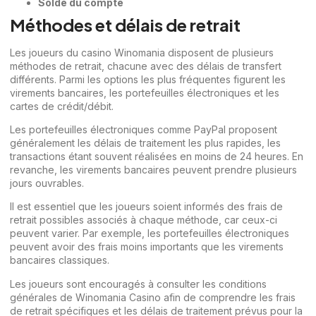
Solde du compte
Méthodes et délais de retrait
Les joueurs du casino Winomania disposent de plusieurs
méthodes de retrait, chacune avec des délais de transfert
différents. Parmi les options les plus fréquentes figurent les
virements bancaires, les portefeuilles électroniques et les
cartes de crédit/débit.
Les portefeuilles électroniques comme PayPal proposent
généralement les délais de traitement les plus rapides, les
transactions étant souvent réalisées en moins de 24 heures. En
revanche, les virements bancaires peuvent prendre plusieurs
jours ouvrables.
Il est essentiel que les joueurs soient informés des frais de
retrait possibles associés à chaque méthode, car ceux-ci
peuvent varier. Par exemple, les portefeuilles électroniques
peuvent avoir des frais moins importants que les virements
bancaires classiques.
Les joueurs sont encouragés à consulter les conditions
générales de Winomania Casino afin de comprendre les frais
de retrait spécifiques et les délais de traitement prévus pour la