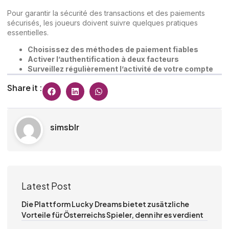
Pour garantir la sécurité des transactions et des paiements
sécurisés, les joueurs doivent suivre quelques pratiques
essentielles.
Choisissez des méthodes de paiement fiables
Activer l’authentification à deux facteurs
Surveillez régulièrement l’activité de votre compte
Share it :
simsblr
Latest Post
Die Plattform Lucky Dreams bietet zusätzliche
Vorteile für Österreichs Spieler, denn ihr es verdient