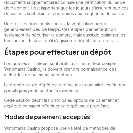
documents supplémentaires comme une vérification du mode
de paiement. Il est important que les joueurs s’assurent que ces
documents sont clairs et conformes aux exigences du casino.
Une fois les documents soumis, la vérification prend
généralement peu de temps. Ces étapes permettent non
seulement de sécuriser le compte, mais aussi de optimiser les
transactions futures, qu’il s’agisse de dépôts ou de retraits.
Étapes pour effectuer un dépôt
Lorsque les utilisateurs sont prêts à alimenter leur compte
Winomania Casino, ils doivent prendre connaissance des
méthodes de paiement acceptées.
La procédure de dépôt est directe, mais connaître les étapes
spécifiques peut faciliter l’expérience.
Cette section décrit les principales options de paiement et
explique comment effectuer un dépôt sans problème.
Modes de paiement acceptés
Winomania Casino propose une variété de méthodes de