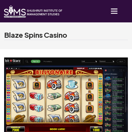
Blaze Spins Casino