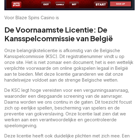
Voor Blaze Spins Casino is
De Voornaamste Licentie: De
Kansspelcommissie van België
Onze belangrijkstelicentie is afkomstig van de Belgische
Kansspelcommissie (KSC). Dit registratienummer vindt u op
onze site. Het is niet zomaar een document; het is een wettelijk
verplichte voorwaarde om online gokspelen legaal in België
aan te bieden. Met deze licentie garanderen we dat onze
handelswijze voldoet aan de strenge Belgische wetten.
De KSC legt hoge vereisten voor een vergunningsaanvraag,
waaronder een diepgaande screening van de aanvrager.
Daarna worden we ons continu in de gaten. Dit toezicht focust
zich op eerlijke spellen, bescherming van spelers en de
preventie van gokverslaving. Onze licentie laat zien dat we
werken aan een verantwoordelijke en gecontroleerde
speelomgeving.
Deze licentie heeft ook duidelijke plichten met zich mee. Een