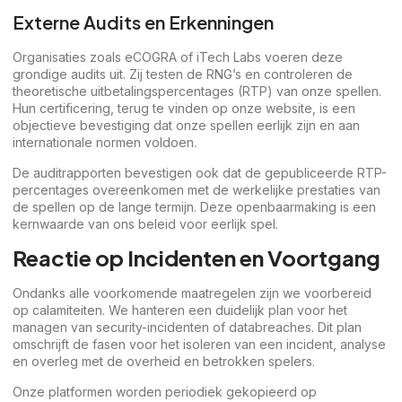
Externe Audits en Erkenningen
Organisaties zoals eCOGRA of iTech Labs voeren deze
grondige audits uit. Zij testen de RNG’s en controleren de
theoretische uitbetalingspercentages (RTP) van onze spellen.
Hun certificering, terug te vinden op onze website, is een
objectieve bevestiging dat onze spellen eerlijk zijn en aan
internationale normen voldoen.
De auditrapporten bevestigen ook dat de gepubliceerde RTP-
percentages overeenkomen met de werkelijke prestaties van
de spellen op de lange termijn. Deze openbaarmaking is een
kernwaarde van ons beleid voor eerlijk spel.
Reactie op Incidenten en Voortgang
Ondanks alle voorkomende maatregelen zijn we voorbereid
op calamiteiten. We hanteren een duidelijk plan voor het
managen van security-incidenten of databreaches. Dit plan
omschrijft de fasen voor het isoleren van een incident, analyse
en overleg met de overheid en betrokken spelers.
Onze platformen worden periodiek gekopieerd op