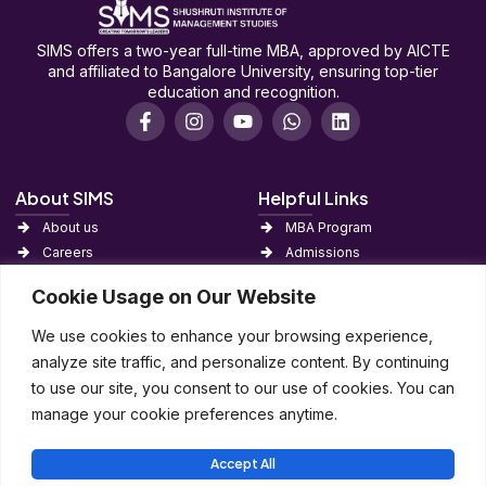
SIMS offers a two-year full-time MBA, approved by AICTE
and affiliated to Bangalore University, ensuring top-tier
education and recognition.
About SIMS
Helpful Links
About us
MBA Program
Careers
Admissions
Management & Faculties
Terms and Conditions
Cookie Usage on Our Website
Events
Privacy & Policy
We use cookies to enhance your browsing experience,
Get in touch
analyze site traffic, and personalize content. By continuing
No.68, Shushruti Nagar, Andrahalli Main Road, Peenya 2nd Stage,
to use our site, you consent to our use of cookies. You can
Bengaluru – 560091
manage your cookie preferences anytime.
shushrutisims@gmail.com
+91 97384 82584
Accept All