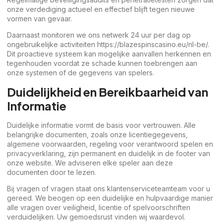
onze verdediging actueel en effectief blijft tegen nieuwe
vormen van gevaar.
Daarnaast monitoren we ons netwerk 24 uur per dag op
ongebruikelijke activiteiten
https://blazespinscasino.eu/nl-be/
.
Dit proactieve systeem kan mogelijke aanvallen herkennen en
tegenhouden voordat ze schade kunnen toebrengen aan
onze systemen of de gegevens van spelers.
Duidelijkheid en Bereikbaarheid van
Informatie
Duidelijke informatie vormt de basis voor vertrouwen. Alle
belangrijke documenten, zoals onze licentiegegevens,
algemene voorwaarden, regeling voor verantwoord spelen en
privacyverklaring, zijn permanent en duidelijk in de footer van
onze website. We adviseren elke speler aan deze
documenten door te lezen.
Bij vragen of vragen staat ons klantenserviceteamteam voor u
gereed. We beogen op een duidelijke en hulpvaardige manier
alle vragen over veiligheid, licentie of spelvoorschriften
verduidelijken. Uw gemoedsrust vinden wij waardevol.