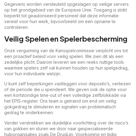
Gegevens worden versleuteld opgeslagen op veilige servers
op het grondgebied van de Europese Unie. Toegang is strikt
beperkt tot geautoriseerd personeel dat deze informatie
vereist voor hun werk, bijvoorbeeld om een opname te
controleren.
Veilig Spelen en Spelerbescherming
Onze vergunning van de Kansspelcommissie verplicht ons tot
een proactief beleid voor veilig spelen. We zien dit als een
zedelijke plicht. Daarom leveren we een reeks nuttige tools
waarmee spelers zelf vat kunnen houden op hun spelgedrag,
voor hun individuele welzijn.
U kunt zelf beperkingen vastleggen voor deposito’s, verliezen
of de periode die u spendeert. We geven ook de optie voor
een kortstondige time-out of een volledige zelfblokkade via
het EPIS-register. Ons team is getraind om end om veilig
gokgedrag te stimuleren en signalen van problematisch
gedrag te onderkennen.
Verder verstrekken we duidelijke voorlichting over de risico’s
van gokken en sturen we door naar gespecialiseerde
hulporganisaties zoals De DrugLijn. Voorkoming en tijdig